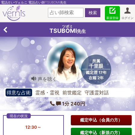
電話占いヴェルニ 電話占い師TSUBOMI先生
新規登録
ログイン
ツボミ
TSUBOMI
先生
所属
千里眼
鑑定歴 17年
在籍 2年
声を聴く
得意な占術
霊感・霊視 前世鑑定 守護霊対話
1分 240円
鑑定申込（会員の方）
12:30～
鑑定申込（新規の方）