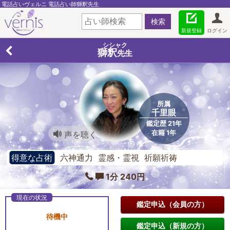
電話占いヴェルニ 電話占い師獅釈先生
新規登録
ログイン
シシャク
獅釈
先生
所属
千里眼
鑑定歴 21年
在籍 1年
声を聴く
得意な占術
六神通力 霊感・霊視 祈願祈祷
1分 240円
鑑定申込（会員の方）
待機中
鑑定申込（新規の方）