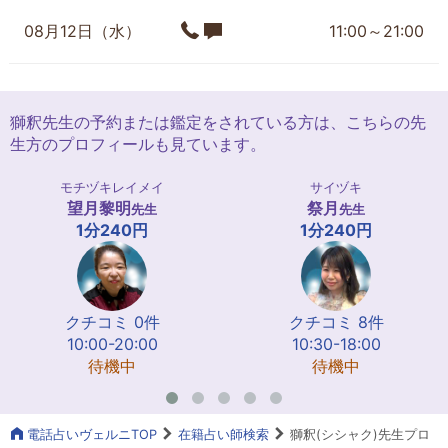
08月12日（水）
11:00～21:00
獅釈先生の予約または鑑定をされている方は、こちらの先
生方のプロフィールも見ています。
モチヅキレイメイ
サイヅキ
望月黎明
祭月
先生
先生
1分240円
1分240円
クチコミ 0件
クチコミ 8件
10:00-20:00
10:30-18:00
待機中
待機中
電話占いヴェルニTOP
在籍占い師検索
獅釈(シシャク)先生プロ