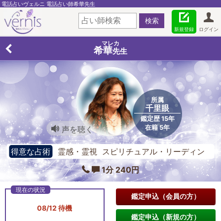
電話占いヴェルニ 電話占い師希華先生
新規登録
ログイン
マレカ
希華
先生
所属
千里眼
鑑定歴 15年
在籍 5年
声を聴く
得意な占術
霊感・霊視 スピリチュアル・リーディン
グ ご神託ルーン
1分 240円
鑑定申込（会員の方）
08/12 待機
鑑定申込（新規の方）