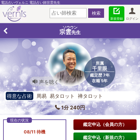
電話占いヴェルニ 電話占い師宗雲先生
新規登録
ログイン
ソウウン
宗雲
先生
所属
千里眼
鑑定歴 7年
在籍 5年
声を聴く
得意な占術
周易 易タロット 禅タロット
1分 240円
鑑定申込（会員の方）
08/11 待機
鑑定申込（新規の方）