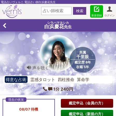
電話占いヴェルニ 電話占い師白浜慶花先生
新規登録
ログイン
シラハマヨシカ
白浜慶花
先生
所属
千里眼
鑑定歴 8年
在籍 5年
声を聴く
得意な占術
霊感タロット 四柱推命 算命学
1分 240円
鑑定申込（会員の方）
08/07 待機
鑑定申込（新規の方）