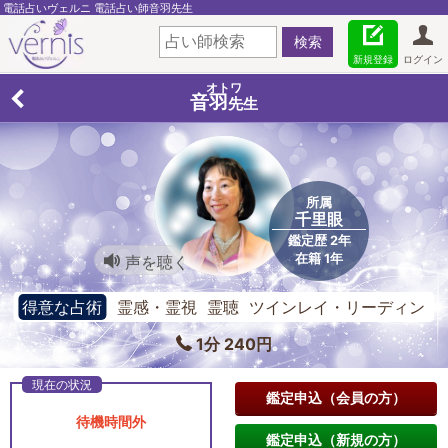
電話占いヴェルニ 電話占い師音羽先生
新規登録
ログイン
オトワ
音羽
先生
所属
千里眼
鑑定歴 2年
在籍 1年
声を聴く
得意な占術
霊感・霊視 霊聴 ツインレイ・リーディン
グ
1分 240円
鑑定申込（会員の方）
待機時間外
鑑定申込（新規の方）