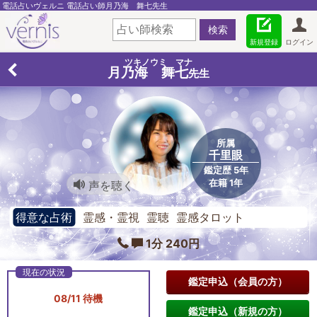
電話占いヴェルニ 電話占い師月乃海 舞七先生
新規登録
ログイン
ツキノウミ マナ
月乃海 舞七
先生
所属
千里眼
鑑定歴 5年
在籍 1年
声を聴く
得意な占術
霊感・霊視 霊聴 霊感タロット
1分 240円
鑑定申込（会員の方）
08/11 待機
鑑定申込（新規の方）