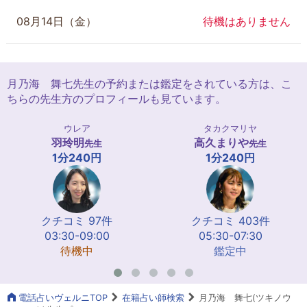
08月14日（金）
待機はありません
月乃海 舞七先生の予約または鑑定をされている方は、こ
ちらの先生方のプロフィールも見ています。
ウレア
タカクマリヤ
羽玲明
高久まりや
先生
先生
1分240円
1分240円
クチコミ 97件
クチコミ 403件
03:30-09:00
05:30-07:30
待機中
鑑定中
電話占いヴェルニTOP
在籍占い師検索
月乃海 舞七(ツキノウ