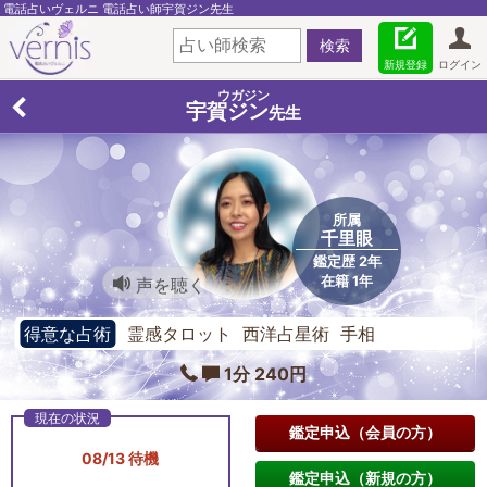
電話占いヴェルニ 電話占い師宇賀ジン先生
新規登録
ログイン
ウガジン
宇賀ジン
先生
所属
千里眼
鑑定歴 2年
在籍 1年
声を聴く
得意な占術
霊感タロット 西洋占星術 手相
1分 240円
鑑定申込（会員の方）
08/13 待機
鑑定申込（新規の方）