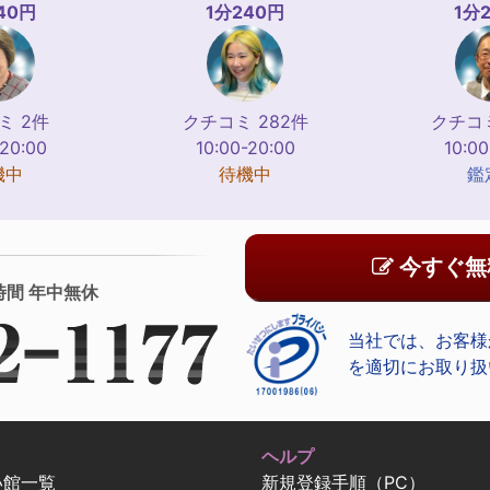
40円
1分240円
1分
ミ 2件
クチコミ 282件
クチコミ
-20:00
10:00-20:00
10:00
機中
待機中
鑑
今すぐ無
時間 年中無休
当社では、お客様
を適切にお取り扱
ヘルプ
い館一覧
新規登録手順（PC）