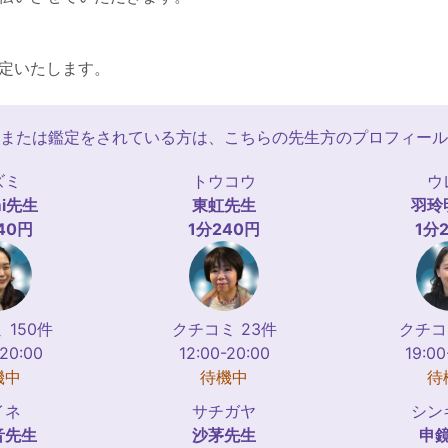
定いたします。
または鑑定をされている方は、こちらの先生方のプロフィール
ズミ
トウコウ
ウ
i
先生
東虹
先生
羽玲
40円
1分240円
1分
 150件
クチコミ 23件
クチコ
-20:00
12:00-20:00
19:00
機中
待機中
待
イネ
サチガヤ
シン
音
先生
沙茅
先生
申