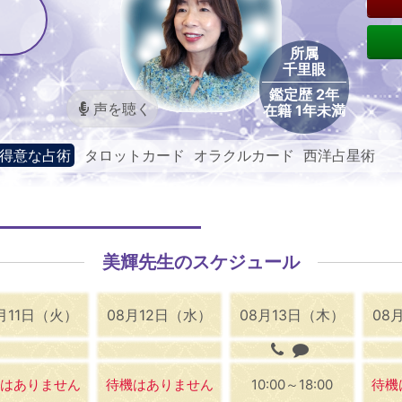
所属
千里眼
鑑定歴 2年
声を聴く
在籍 1年未満
得意な占術
タロットカード オラクルカード 西洋占星術
美輝先生のスケジュール
月11日（火）
08月12日（水）
08月13日（木）
08
はありません
待機はありません
10:00～18:00
待機