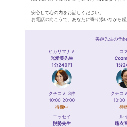
安心して心の内をお話しください。
お電話の向こうで、あなたに寄り添いながら鑑
美輝先生の予約
ヒカリマナミ
コ
光愛美
先生
Cozm
1分240円
1分2
クチコミ 3件
クチコミ
10:00-20:00
10:00
待機中
待
エッセイ
ル
悦勢
先生
瑠衣