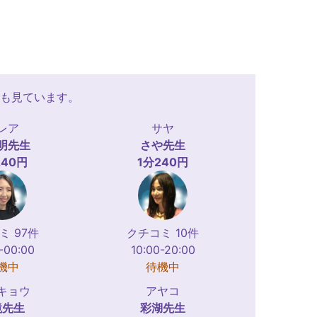
も見ています。
レア
サヤ
明
先生
さや
先生
240円
1分240円
ミ 97件
クチコミ 10件
-00:00
10:00-20:00
機中
待機中
キョウ
アヤコ
鏡
先生
彩湖
先生