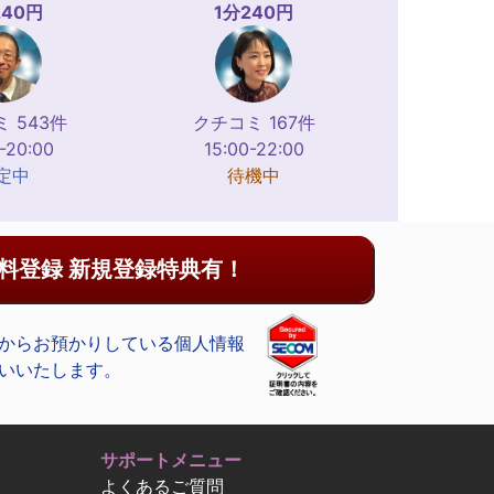
240円
1分240円
 543件
クチコミ 167件
-20:00
15:00-22:00
定中
待機中
料登録 新規登録特典有！
からお預かりしている個人情報
いいたします。
サポートメニュー
よくあるご質問