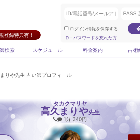
ログイン情報を保存する
新規登録特典有！
ID・パスワードを忘れた方
師検索
スケジュール
料金案内
占術
まりや先生 占い師プロフィール
タカクマリヤ
高久まりや
先生
1分 240円