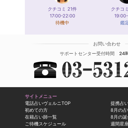
クチコミ 21件
クチコミ
17:00-22:00
19:00
待機中
鑑
お問い合わせ
サポートセンター受付時間
24
サイトメニュー
電話占いヴェルニTOP
提携占
初めての方
8月の
在籍占い師一覧
8月の誕
ご待機スケジュール
週間星