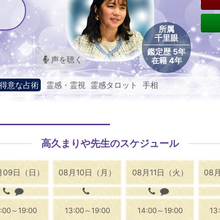
所属
千里眼
鑑定歴 5年
声を聴く
在籍 4年
得意な占術
霊感・霊視 霊感タロット 手相
高久まりや先生のスケジュール
月09日（日）
08月10日（月）
08月11日（火）
08
2:00～19:00
13:00～19:00
14:00～19:00
13