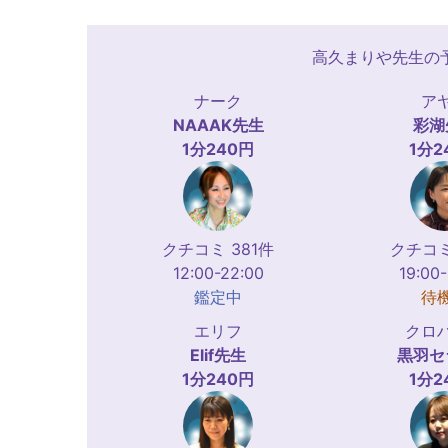
高久まりや先生の
ナーク
ア
NAAAK
先生
彩湖
1分240円
1分2
クチコミ 381件
クチコミ
12:00-22:00
19:00
鑑定中
待
エリフ
クロ
Elif
先生
黒羽セ
1分240円
1分2