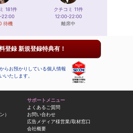
 181件
クチコミ 11件
-22:00
12:00-22:00
10 待機
離席中
料登録 新規登録特典有！
からお預かりしている個人情報
いいたします。
サポートメニュー
よくあるご質問
ン）
お問い合わせ
広告メディア様営業/取材窓口
会社概要