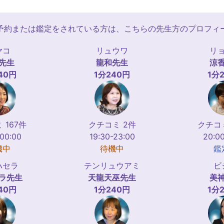
予約または鑑定をされている方は、こちらの先生方のプロフィ
ヤコ
リュウワ
リ
先生
龍和
先生
涼
40円
1分240円
1分
 167件
クチコミ 2件
クチコミ
-00:00
19:30-23:00
20:00
機中
待機中
鑑
ハセラ
テンリュウアミ
ビ
ラ
先生
天龍天巫
先生
美
40円
1分240円
1分