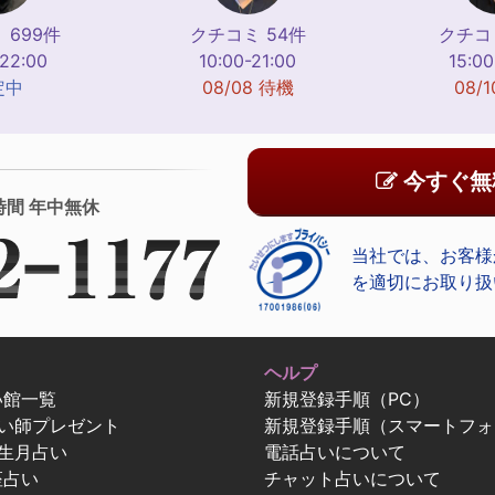
 699件
クチコミ 54件
クチコミ
-22:00
10:00-21:00
15:00
定中
08/08 待機
08/
今すぐ無
時間 年中無休
当社では、お客様
を適切にお取り扱
ヘルプ
い館一覧
新規登録手順（PC）
占い師プレゼント
新規登録手順（スマートフォ
生月占い
電話占いについて
座占い
チャット占いについて