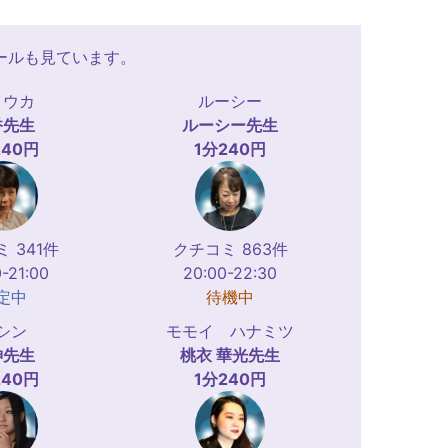
ールも見ています。
ョウカ
ルーシー
香
先生
ルーシー
先生
240円
1分240円
 341件
クチコミ 863件
-21:00
20:00-22:30
定中
待機中
シン
モモイ ハナミツ
神
先生
桃衣 華光
先生
240円
1分240円