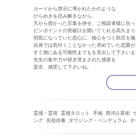
カードから啓示に導かれたかのような
ひらめきを読み解きながら、
天から授かった言葉を併せ、ご相談者様に合っ
ピンポイントの突破口を開いてくれる高久まり
弱気になっていた恋心に、核心をつく助言を施
自身では気付くことなかった求めていた恋愛が
すぐ側にある可能性までもを見出して下さいま
先生の集中力や研ぎ澄まされた感覚を
是非、感受して下さいね。
霊感・霊視 霊感タロット 手相 西洋占星術 
ング 先祖供養 ダウジング・ペンデュラム 