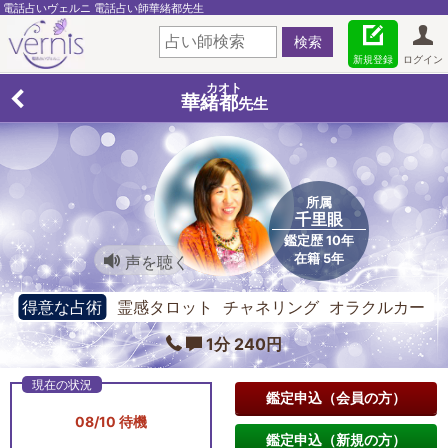
電話占いヴェルニ 電話占い師華緒都先生
新規登録
ログイン
カオト
華緒都
先生
所属
千里眼
鑑定歴 10年
在籍 5年
声を聴く
得意な占術
霊感タロット チャネリング オラクルカー
ド
1分 240円
鑑定申込（会員の方）
08/10 待機
鑑定申込（新規の方）