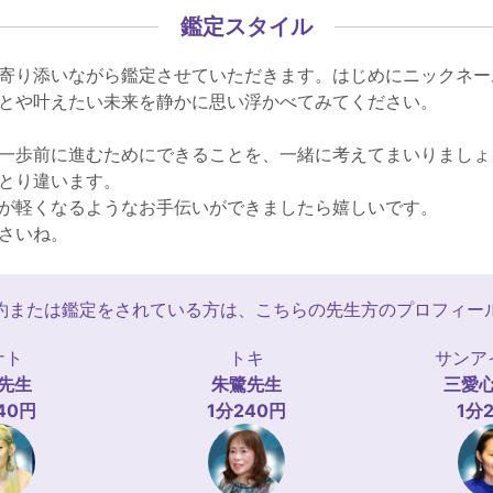
鑑定スタイル
寄り添いながら鑑定させていただきます。はじめにニックネー
とや叶えたい未来を静かに思い浮かべてみてください。
一歩前に進むためにできることを、一緒に考えてまいりましょ
とり違います。
が軽くなるようなお手伝いができましたら嬉しいです。
さいね。
約または鑑定をされている方は、こちらの先生方のプロフィー
ナト
トキ
サンア
先生
朱鷺
先生
三愛
40円
1分240円
1分