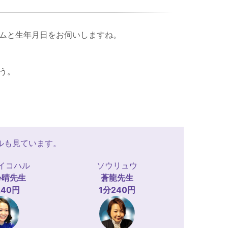
ムと生年月日をお伺いしますね。
う。
ルも見ています。
イコハル
ソウリュウ
心晴
先生
蒼龍
先生
240円
1分240円