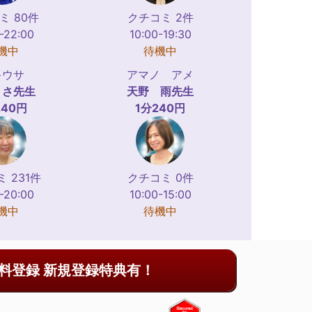
ミ 80件
クチコミ 2件
-22:00
10:00-19:30
機中
待機中
キウサ
アマノ アメ
うさ
先生
天野 雨
先生
240円
1分240円
 231件
クチコミ 0件
-20:00
10:00-15:00
機中
待機中
料登録 新規登録特典有！