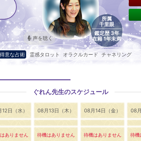
所属
千里眼
鑑定歴 3年
声を聴く
在籍 1年未満
得意な占術
霊感タロット オラクルカード チャネリング
ぐれん先生のスケジュール
月12日（水）
08月13日（木）
08月14日（金）
08
はありません
待機はありません
待機はありません
待機