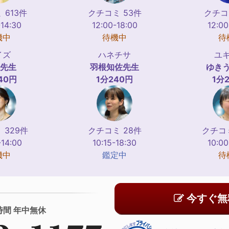
 613件
クチコミ 53件
クチコ
-14:30
12:00-18:00
12:00
機中
待機中
待
イズ
ハネチサ
ユ
先生
羽根知佐
先生
ゆき
40円
1分240円
1分
 329件
クチコミ 28件
クチコミ
-14:00
10:15-18:30
10:00
機中
鑑定中
待
今すぐ無
時間 年中無休