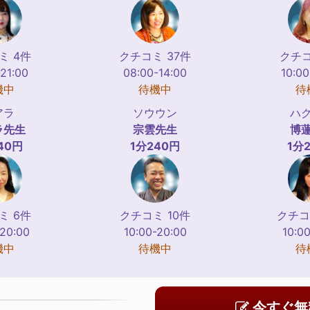
ミ 4件
クチコミ 37件
クチコ
-21:00
08:00-14:00
10:00
機中
待機中
待
アラ
ソウウン
ハ
ラ
先生
宗雲
先生
博
40円
1分240円
1分
ミ 6件
クチコミ 10件
クチコ
-20:00
10:00-20:00
10:00
機中
待機中
待
今すぐ無