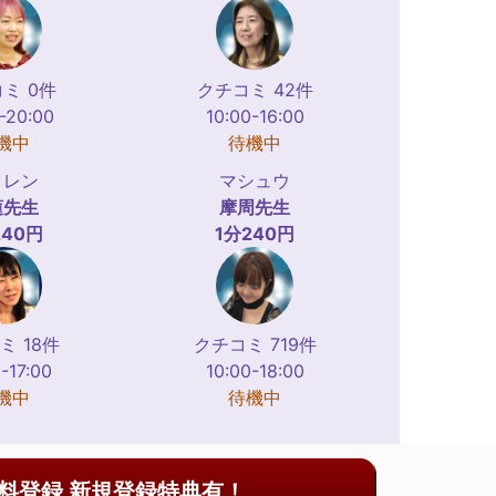
ミ 0件
クチコミ 42件
-20:00
10:00-16:00
機中
待機中
クレン
マシュウ
蓮
先生
摩周
先生
240円
1分240円
ミ 18件
クチコミ 719件
-17:00
10:00-18:00
機中
待機中
料登録 新規登録特典有！