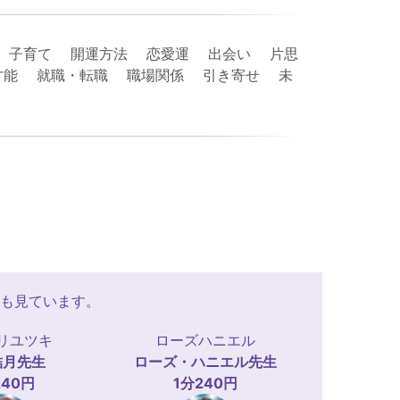
 子育て 開運方法 恋愛運 出会い 片思
・才能 就職・転職 職場関係 引き寄せ 未
も見ています。
リユツキ
ローズハニエル
結月
先生
ローズ・ハニエル
先生
240円
1分240円