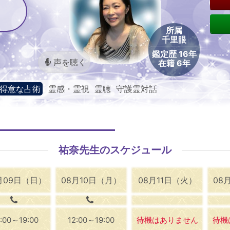
所属
千里眼
鑑定歴 16年
声を聴く
在籍 6年
得意な占術
霊感・霊視 霊聴 守護霊対話
祐奈先生のスケジュール
月09日（日）
08月10日（月）
08月11日（火）
08
2:00～19:00
12:00～19:00
待機はありません
待機