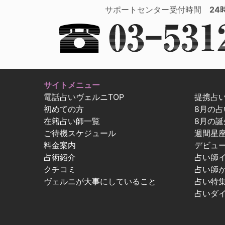
サポートセンター受付時間
24
サイトメニュー
電話占いヴェルニTOP
提携占
初めての方
8月の
在籍占い師一覧
8月の誕
ご待機スケジュール
週間星
料金案内
デビュ
占術紹介
占い師
クチコミ
占い師
ヴェルニが大事にしていること
占い特
占いダ