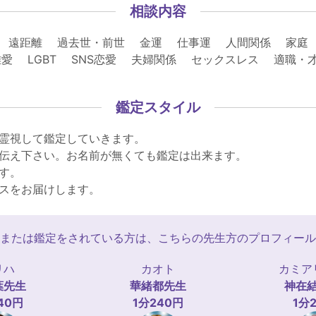
相談内容
 遠距離 過去世・前世 金運 仕事運 人間関係 家庭
愛 LGBT SNS恋愛 夫婦関係 セックスレス 適職
鑑定スタイル
霊視して鑑定していきます。
伝え下さい。お名前が無くても鑑定は出来ます。
す。
スをお届けします。
または鑑定をされている方は、こちらの先生方のプロフィール
リハ
カオト
カミア
葉
先生
華緒都
先生
神在
40円
1分240円
1分