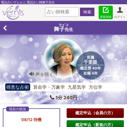
電話占いヴェルニ 電話占い師舞子先生
新規登録
ログイン
マイコ
舞子
先生
所属
千里眼
鑑定歴 40年
在籍 4年
声を聴く
得意な占術
算命学・万象学 九星気学 方位学
1分 240円
鑑定申込（会員の方）
08/12 待機
鑑定申込（新規の方）