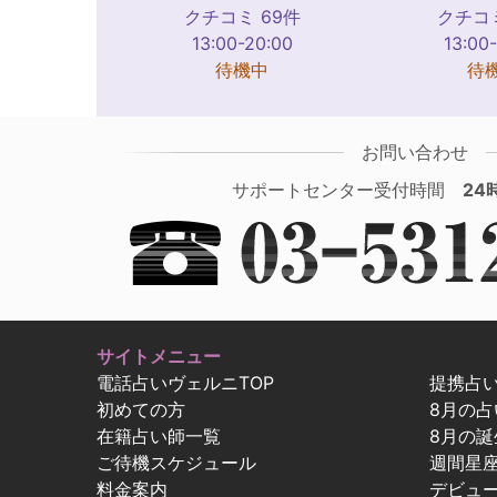
クチコミ 69件
クチコミ
13:00-20:00
13:00
待機中
待
お問い合わせ
サポートセンター受付時間
24
サイトメニュー
電話占いヴェルニTOP
提携占
初めての方
8月の
在籍占い師一覧
8月の誕
ご待機スケジュール
週間星
料金案内
デビュ