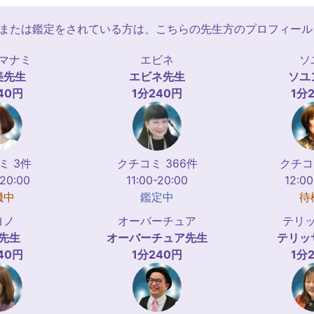
約または鑑定をされている方は、こちらの先生方のプロフィー
マナミ
エビネ
ソ
美
先生
エビネ
先生
ソユ
40円
1分240円
1分
ミ 3件
クチコミ 366件
クチコ
-20:00
11:00-20:00
12:00
機中
鑑定中
待
ヨノ
オーバーチュア
テリ
先生
オーバーチュア
先生
テリッ
40円
1分240円
1分