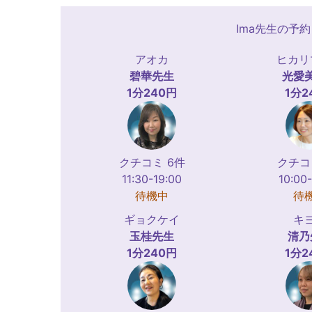
Ima先生の予
アオカ
ヒカリ
碧華
先生
光愛
1分240円
1分2
クチコミ 6件
クチコ
11:30-19:00
10:00
待機中
待
ギョクケイ
キ
玉桂
先生
清乃
1分240円
1分2