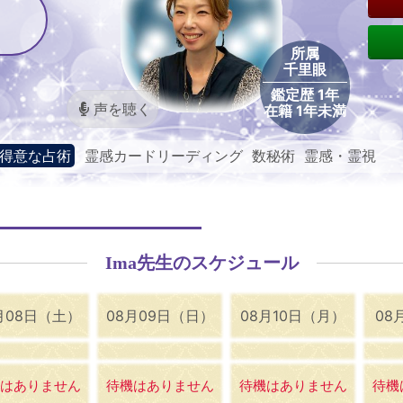
所属
千里眼
鑑定歴 1年
声を聴く
在籍 1年未満
得意な占術
霊感カードリーディング 数秘術 霊感・霊視
Ima先生のスケジュール
月08日（土）
08月09日（日）
08月10日（月）
08
はありません
待機はありません
待機はありません
待機