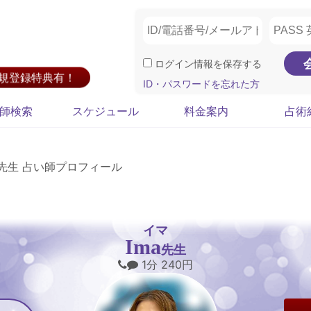
ログイン情報を保存する
新規登録特典有！
ID・パスワードを忘れた方
師検索
スケジュール
料金案内
占術
a先生 占い師プロフィール
イマ
Ima
先生
1分 240円