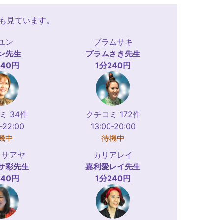
ルも見ています。
ユン
プラムサキ
ン
先生
プラムさき
先生
240円
1分240円
ミ 34件
クチコミ 172件
-22:00
13:00-20:00
機中
待機中
ッサアヤ
カリアレイ
サ彩
先生
嘉利愛レイ
先生
240円
1分240円