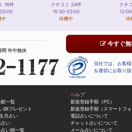
 16件
クチコミ 24件
クチコ
-20:00
15:30-20:00
12:00
機中
待機中
待
今すぐ無
時間 年中無休
当社では、お客様
を適切にお取り扱
ヘルプ
い館一覧
新規登録手順（PC）
占い師プレゼント
新規登録手順（スマートフォ
生月占い
電話占いについて
座占い
チャット占いについて
ー占い師一覧
メール占いについて