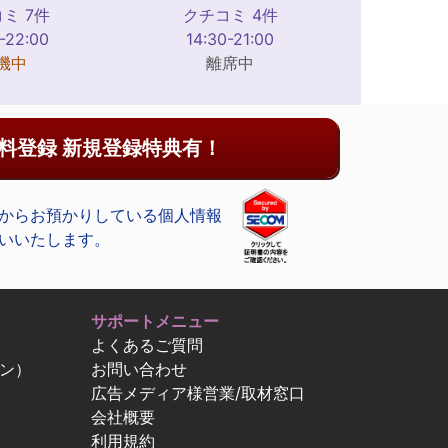
ミ 7件
クチコミ 4件
-22:00
14:30-21:00
機中
離席中
料登録 新規登録特典有！
からお預かりしている個人情報
いいたします。
サポートメニュー
よくあるご質問
ン）
お問い合わせ
広告メディア様営業/取材窓口
会社概要
利用規約