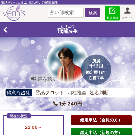
電話占いヴェルニ 電話占い師飛龍先生
新規登録
ログイン
ヒリュウ
飛龍
先生
所属
千里眼
鑑定歴 13年
在籍 7年
声を聴く
得意な占術
霊感タロット 四柱推命 姓名判断
1分 240円
鑑定申込（会員の方）
22:00～
鑑定申込（新規の方）