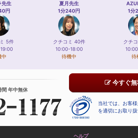
ラ
先生
夏月
先生
AZU
40円
1分240円
1分
ミ 5件
クチコミ 40件
クチコ
-19:00
10:00-18:00
10:00
機中
待機中
待
今すぐ無
時間 年中無休
当社では、お客様
を適切にお取り扱
ヘルプ