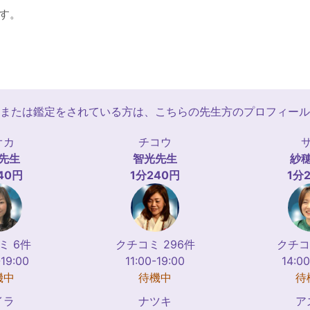
す。
または鑑定をされている方は、こちらの先生方のプロフィール
オカ
チコウ
先生
智光
先生
紗
40円
1分240円
1分
ミ 6件
クチコミ 296件
クチコ
-19:00
11:00-19:00
14:00
機中
待機中
待
イラ
ナツキ
ア