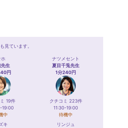
も見ています。
サホ
ナツメセント
穂
先生
夏目千兎
先生
240円
1分240円
ミ 19件
クチコミ 223件
-19:00
11:30-19:00
機中
待機中
ズキ
リンジュ