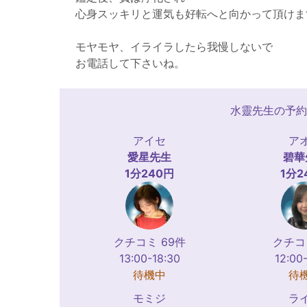
心身スッキリと運気も好転へと向かって頂けま
モヤモヤ、イライラしたら我慢しないで
お電話して下さいね。
水靈先生の予約
アイセ
ア
愛星
先生
碧華
1分240円
1分2
クチコミ 69件
クチコ
13:00-18:30
12:00
待機中
待
モミジ
ラ