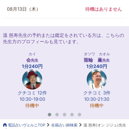
08月13日（木）
待機はありません
溫 慈寿先生の予約または鑑定をされている方は、こちらの
先生方のプロフィールも見ています。
カイ
タツワ カオル
会
龍輪 薫
先生
先生
1分240円
1分240円
クチコミ 12件
クチコミ 3件
10:30-19:00
10:30-21:30
待機中
待機中
電話占いヴェルニTOP
在籍占い師検索
溫 慈寿(オン ジジュ)先生