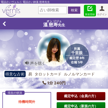
電話占いヴェルニ 電話占い師溫 慈寿先生
新規登録
ログイン
オン ジジュ
溫 慈寿
先生
所属
千里眼
鑑定歴 8年
在籍 5年
声を聴く
得意な占術
易 タロットカード ルノルマンカード
1分 240円
鑑定申込（会員の方）
待機時間外
鑑定申込（新規の方）