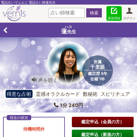
電話占いヴェルニ 電話占い師蓮先生
新規登録
ログイン
ハス
蓮
先生
所属
千里眼
鑑定歴 5年
在籍 1年
声を聴く
得意な占術
霊感オラクルカード 数秘術 スピリチュア
ル・リーディング
1分 240円
鑑定申込（会員の方）
待機時間外
鑑定申込（新規の方）