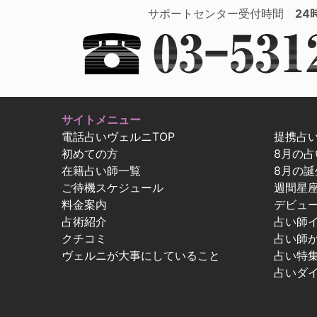
サポートセンター受付時間
24
サイトメニュー
電話占いヴェルニTOP
提携占
初めての方
8月の
在籍占い師一覧
8月の誕
ご待機スケジュール
週間星
料金案内
デビュ
占術紹介
占い師
クチコミ
占い師
ヴェルニが大事にしていること
占い特
占いダ