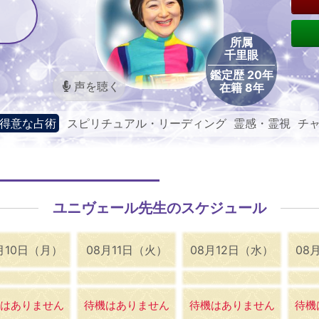
所属
千里眼
鑑定歴 20年
声を聴く
在籍 8年
得意な占術
スピリチュアル・リーディング 霊感・霊視 チ
ネリング
ユニヴェール先生のスケジュール
月10日（月）
08月11日（火）
08月12日（水）
08
はありません
待機はありません
待機はありません
待機