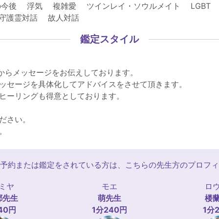
今後 浮気 複雑愛 ツインレイ・ソウルメイト LGBT
 守護霊対話 故人対話
鑑定スタイル
)からメッセージをお伝えしております。
ッセージを具体化してアドバイスをさせて頂きます。
ヒーリングも得意としております。
ださい。
。
予約または鑑定をされている方は、こちらの先生方のプロフィ
ミヤ
モエ
ロ
耶
先生
萌
先生
楼
40円
1分240円
1分