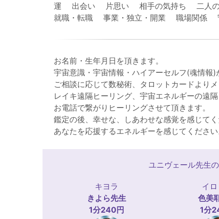
運 出会い 片思い 相手の気持ち 二人の
就職・転職 事業・独立・開業 職場関係
お名前・生年月日を頂きます。
宇宙意識・宇宙情報・ハイアーセルフ(魂情報
ご相談に応じて数秘術、タロットカードよりメ
レイキ遠隔ヒーリング、宇宙エネルギーの遠隔
お電話で繋がりヒーリングさせて頂きます。
鑑定の後、幸せな、しあわせな感覚を感じてく
あなたを応援するエネルギーを感じてください
ユニヴェール先生の
キヨラ
イロ
きよら
先生
色美
1分240円
1分2