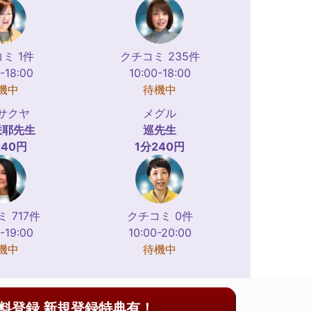
ミ 1件
クチコミ 235件
-18:00
10:00-18:00
機中
待機中
サクヤ
メグル
咲耶
先生
巡
先生
240円
1分240円
 717件
クチコミ 0件
-19:00
10:00-20:00
機中
待機中
料登録 新規登録特典有！