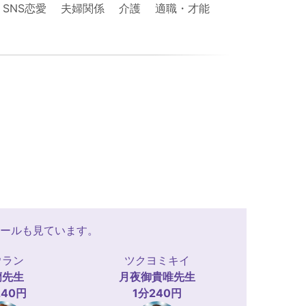
 SNS恋愛 夫婦関係 介護 適職・才能
ールも見ています。
ウラン
ツクヨミキイ
蘭
先生
月夜御貴唯
先生
240円
1分240円