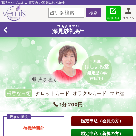
電話占いヴェルニ 電話占い師深見紗礼先生
新規登録
ログイン
フカミサアヤ
深見紗礼
先生
所属
ほしよみ堂
鑑定歴 3年
在籍 1年
声を聴く
得意な占術
タロットカード オラクルカード マヤ暦
1分 200円
鑑定申込（会員の方）
待機時間外
鑑定申込（新規の方）