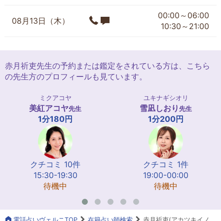
00:00～06:00
08月13日（木）
10:30～21:00
赤月祈吏先生の予約または鑑定をされている方は、こちら
の先生方のプロフィールも見ています。
ミクアコヤ
ユキナギシオリ
美紅アコヤ
雪凪しおり
先生
先生
1分180円
1分200円
クチコミ 10件
クチコミ 1件
15:30-19:30
19:00-00:00
待機中
待機中
電話占いヴェルニTOP
在籍占い師検索
赤月祈吏(アカツキイノ