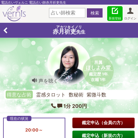
電話占いヴェルニ 電話占い師赤月祈吏先生
新規登録
ログイン
アカツキイノリ
赤月祈吏
先生
所属
ほしよみ堂
鑑定歴 1年
在籍 1年
声を聴く
得意な占術
霊感タロット 数秘術 紫微斗数
1分 200円
鑑定申込（会員の方）
20:00～
鑑定申込（新規の方）