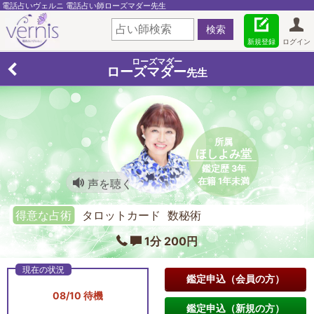
電話占いヴェルニ 電話占い師ローズマダー先生
新規登録
ログイン
ローズマダー
ローズマダー
先生
所属
ほしよみ堂
鑑定歴 3年
在籍 1年未満
声を聴く
得意な占術
タロットカード 数秘術
1分 200円
鑑定申込（会員の方）
08/10 待機
鑑定申込（新規の方）