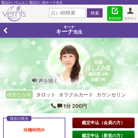
電話占いヴェルニ 電話占い師キーナ先生
新規登録
ログイン
キーナ
キーナ
先生
所属
ほしよみ堂
鑑定歴 4年
在籍 3年
声を聴く
得意な占術
タロット オラクルカード カウンセリン
グ
1分 200円
鑑定申込（会員の方）
待機時間外
鑑定申込（新規の方）