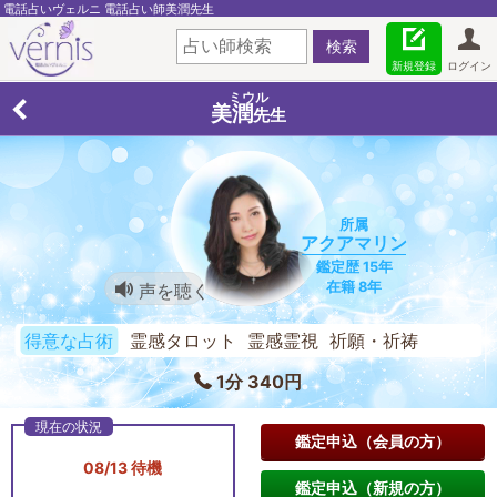
電話占いヴェルニ 電話占い師美潤先生
新規登録
ログイン
ミウル
美潤
先生
所属
アクアマリン
鑑定歴 15年
在籍 8年
声を聴く
得意な占術
霊感タロット 霊感霊視 祈願・祈祷
1分 340円
鑑定申込（会員の方）
08/13 待機
鑑定申込（新規の方）