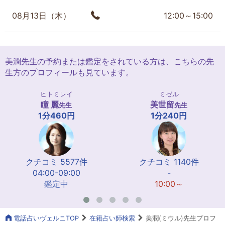
08月13日（木）
12:00～15:00
美潤先生の予約または鑑定をされている方は、こちらの先
生方のプロフィールも見ています。
ヒトミレイ
ミゼル
瞳 麗
美世留
先生
先生
1分460円
1分240円
クチコミ 5577件
クチコミ 1140件
04:00-09:00
-
鑑定中
10:00～
電話占いヴェルニTOP
在籍占い師検索
美潤(ミウル)先生プロフ