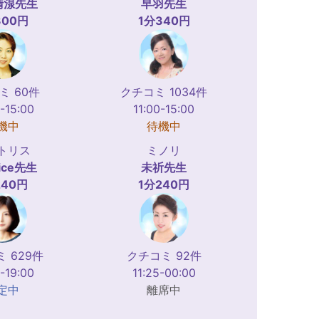
清湶
先生
早羽
先生
300円
1分340円
ミ 60件
クチコミ 1034件
-15:00
11:00-15:00
機中
待機中
トリス
ミノリ
ice
先生
未祈
先生
240円
1分240円
 629件
クチコミ 92件
-19:00
11:25-00:00
定中
離席中