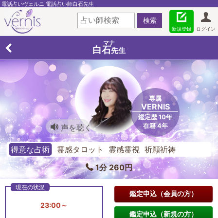
電話占いヴェルニ 電話占い師白石先生
新規登録
ログイン
マナ
白石
先生
専属
VERNIS
鑑定歴 10年
在籍 4年
声を聴く
得意な占術
霊感タロット 霊感霊視 祈願祈祷
1分 260円
鑑定申込（会員の方）
23:00～
鑑定申込（新規の方）