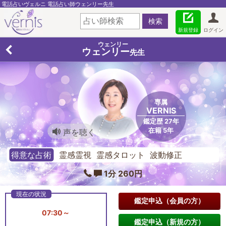
電話占いヴェルニ 電話占い師ウェンリー先生
新規登録
ログイン
ウェンリー
ウェンリー
先生
専属
VERNIS
鑑定歴 27年
在籍 5年
声を聴く
得意な占術
霊感霊視 霊感タロット 波動修正
1分 260円
鑑定申込（会員の方）
07:30～
鑑定申込（新規の方）