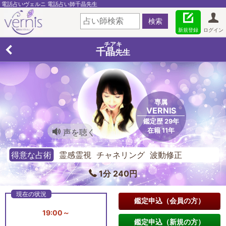
電話占いヴェルニ 電話占い師千晶先生
新規登録
ログイン
チアキ
千晶
先生
専属
VERNIS
鑑定歴 29年
在籍 11年
声を聴く
得意な占術
霊感霊視 チャネリング 波動修正
1分 240円
鑑定申込（会員の方）
19:00～
鑑定申込（新規の方）