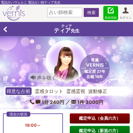
電話占いヴェルニ 電話占い師ティア先生
新規登録
ログイン
ティア
ティア
先生
専属
VERNIS
鑑定歴 27年
在籍 16年
声を聴く
得意な占術
霊感タロット 霊感霊視 波動修正
1分 240円 ／
1件 3000円
鑑定申込（会員の方）
16:00～
鑑定申込（新規の方）