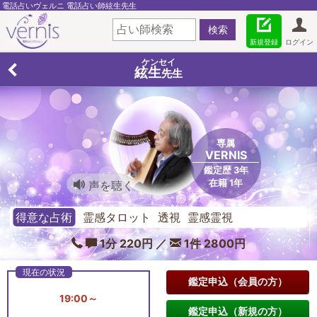
電話占いヴェルニ 電話占い師絃生先生
新規登録
ログイン
ケンセイ
絃生
先生
専属
VERNIS
鑑定歴 3年
在籍 1年
声を聴く
得意な占術
霊感タロット 透視 霊感霊視
1分 220円 ／
1件 2800円
鑑定申込（会員の方）
19:00～
鑑定申込（新規の方）