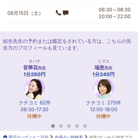
06:30～08:30
08月15日（土）
20:00～22:00
絃生先生の予約または鑑定をされている方は、こちらの先
生方のプロフィールも見ています。
オハナ
ミズエ
音華花
瑞恵
先生
先生
1分260円
1分240円
クチコミ 62件
クチコミ 275件
08:30-17:30
12:00-18:00
待機中
待機中
電話占いヴェルニTOP
在籍占い師検索
絃生(ケンセイ)先生プロ