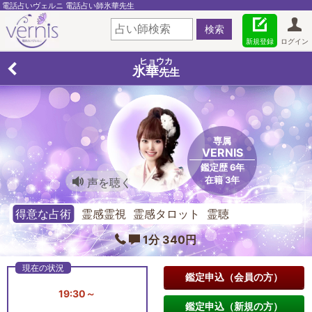
電話占いヴェルニ 電話占い師氷華先生
新規登録
ログイン
ヒョウカ
氷華
先生
専属
VERNIS
鑑定歴 6年
在籍 3年
声を聴く
得意な占術
霊感霊視 霊感タロット 霊聴
1分 340円
鑑定申込（会員の方）
19:30～
鑑定申込（新規の方）