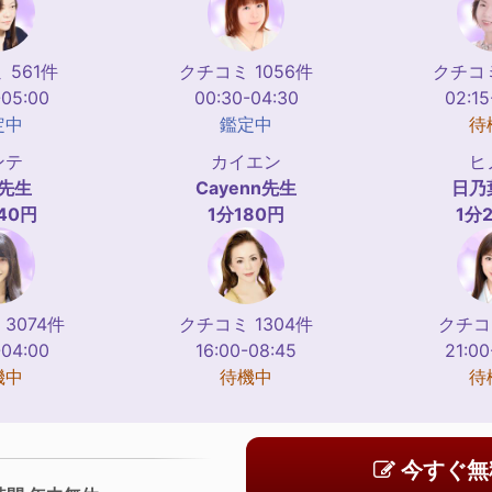
 561件
クチコミ 1056件
クチコミ
-05:00
00:30-04:30
02:15
定中
鑑定中
待
ンテ
カイエン
ヒ
先生
Cayenn
先生
日乃
40円
1分180円
1分
3074件
クチコミ 1304件
クチコ
-04:00
16:00-08:45
21:00
機中
待機中
待
今すぐ無