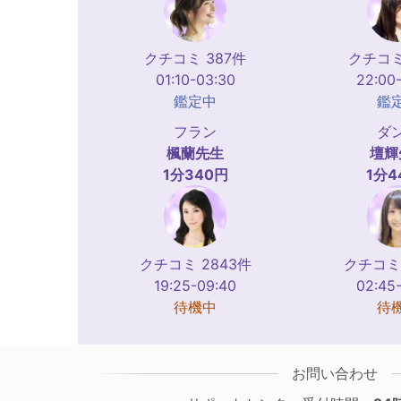
クチコミ 387件
クチコミ
01:10-03:30
22:00
鑑定中
鑑
フラン
ダ
楓蘭
先生
壇輝
1分340円
1分4
クチコミ 2843件
クチコミ 
19:25-09:40
02:45
待機中
待
お問い合わせ