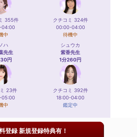
 355件
クチコミ 324件
-04:00
00:00-04:00
機中
待機中
ノハ
シュウカ
葉
先生
紫香
先生
230円
1分260円
ミ 23件
クチコミ 392件
-05:00
18:00-04:00
機中
鑑定中
料登録 新規登録特典有！