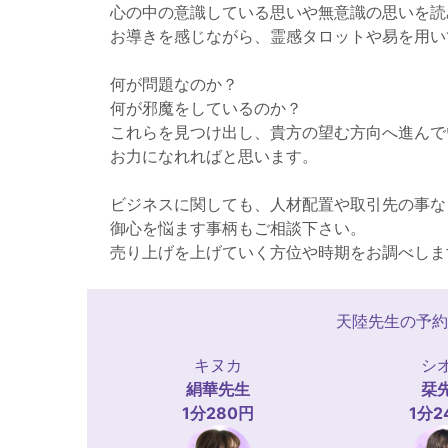
心の中の意識している思いや無意識の思いを読
お導きを感じながら、霊感タロットや易を用い
何が問題なのか？
何が邪魔をしているのか？
これらを見つけ出し、貴方の望む方向へ進んで
お力になれればと思います。
ビジネスに関しても、人材配置や取引先の事な
御心を悩ます事柄もご相談下さい。
売り上げを上げていく方位や時期をお調べしま
天陸先生の予約
キヌカ
シ
絹華
先生
栞
1分280円
1分2