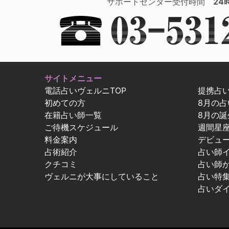
サポートセンター受付時間
24
サイトメニュー
電話占いヴェルニTOP
提携占
初めての方
8月の
在籍占い師一覧
8月の誕
ご待機スケジュール
週間星
料金案内
デビュ
占術紹介
占い師
クチコミ
占い師
ヴェルニが大事にしていること
占い特
占いダ