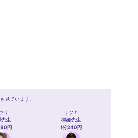
も見ています。
ウリ
リツキ
梨
先生
律姫
先生
280円
1分240円