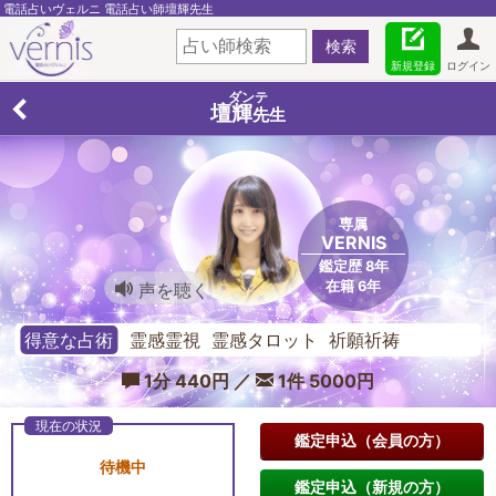
電話占いヴェルニ 電話占い師壇輝先生
新規登録
ログイン
ダンテ
壇輝
先生
専属
VERNIS
鑑定歴 8年
在籍 6年
声を聴く
得意な占術
霊感霊視 霊感タロット 祈願祈祷
1分 440円 ／
1件 5000円
鑑定申込（会員の方）
待機中
鑑定申込（新規の方）