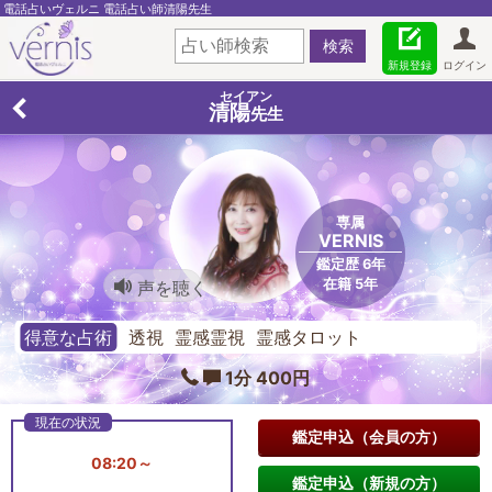
電話占いヴェルニ 電話占い師清陽先生
新規登録
ログイン
セイアン
清陽
先生
専属
VERNIS
鑑定歴 6年
在籍 5年
声を聴く
得意な占術
透視 霊感霊視 霊感タロット
1分 400円
鑑定申込（会員の方）
08:20～
鑑定申込（新規の方）