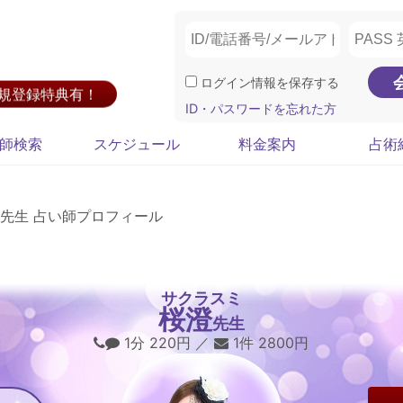
ログイン情報を保存する
新規登録特典有！
ID・パスワードを忘れた方
師検索
スケジュール
料金案内
占術
先生 占い師プロフィール
サクラスミ
桜澄
先生
1分 220円 ／
1件 2800円