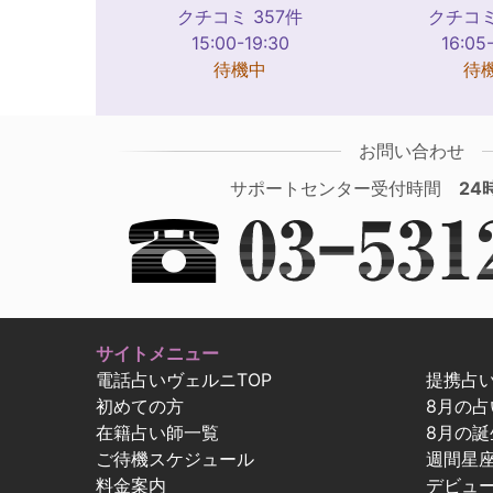
クチコミ 357件
クチコミ
15:00-19:30
16:05
待機中
待
お問い合わせ
サポートセンター受付時間
24
サイトメニュー
電話占いヴェルニTOP
提携占
初めての方
8月の
在籍占い師一覧
8月の誕
ご待機スケジュール
週間星
料金案内
デビュ