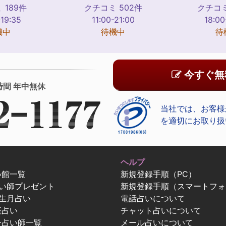
 189件
クチコミ 502件
クチコミ
-19:35
11:00-21:00
18:00
機中
待機中
待
今すぐ無
時間 年中無休
当社では、お客様
を適切にお取り扱
ヘルプ
い館一覧
新規登録手順（PC）
占い師プレゼント
新規登録手順（スマートフォ
生月占い
電話占いについて
座占い
チャット占いについて
ー占い師一覧
メール占いについて