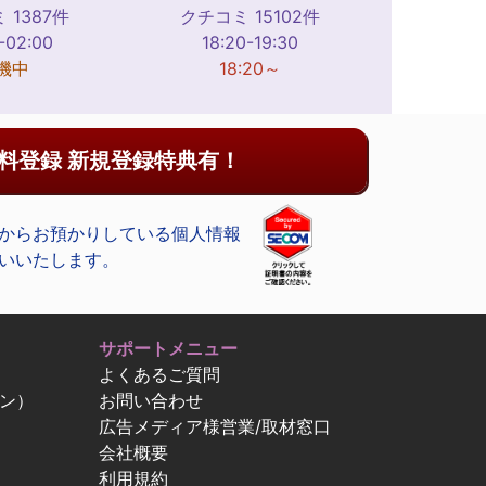
 1387件
クチコミ 15102件
-02:00
18:20-19:30
機中
18:20～
料登録 新規登録特典有！
からお預かりしている個人情報
いいたします。
サポートメニュー
よくあるご質問
ン）
お問い合わせ
広告メディア様営業/取材窓口
会社概要
利用規約