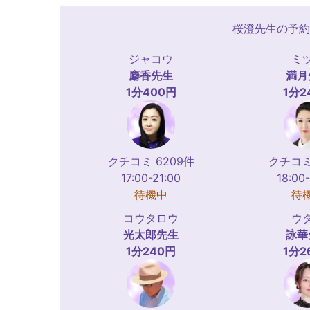
桜澄先生の予約
ジャコウ
ミ
麝香
先生
満月
1分400円
1分2
クチコミ 6209件
クチコミ
17:00-21:00
18:00
待機中
待
コウタロウ
ウ
光太郎
先生
詠華
1分240円
1分2