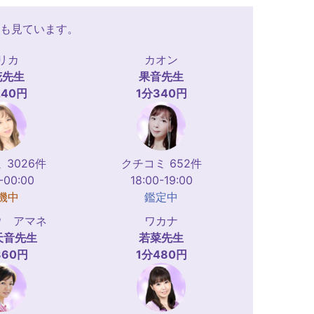
も見ています。
リカ
カオン
花
先生
果音
先生
240円
1分340円
 3026件
クチコミ 652件
-00:00
18:00-19:00
機中
鑑定中
ウ アマネ
ワカナ
天音
先生
若菜
先生
360円
1分480円