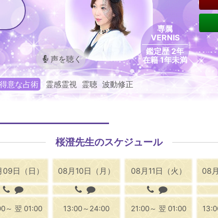
専属
VERNIS
鑑定歴 2年
声を聴く
在籍 1年未満
得意な占術
霊感霊視 霊聴 波動修正
桜澄先生のスケジュール
月09日（日）
08月10日（月）
08月11日（火）
08
00～ 翌 01:00
13:00～24:00
21:00～ 翌 01:00
13: