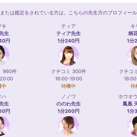
または鑑定をされている方は、こちらの先生方のプロフィール
ヅキ
ティア
キ
先生
ティア
先生
桐
40円
1分240円
1分
 960件
クチコミ 300件
クチコミ
-20:00
16:00-19:00
18:00
機中
待機中
待
タハ
ノノワ
ホウオ
先生
ののわ
先生
鳳凰 
60円
1分260円
1分