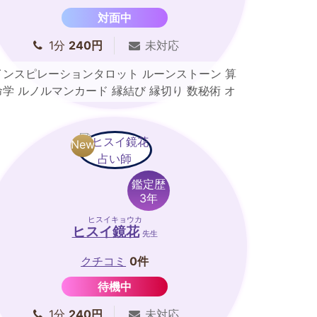
対面中
1分
240円
未対応
インスピレーションタロット ルーンストーン 算
命学 ルノルマンカード 縁結び 縁切り 数秘術 オ
ーラリーディング
New
鑑定歴
3年
ヒスイキョウカ
ヒスイ鏡花
先生
クチコミ
0件
待機中
1分
240円
未対応