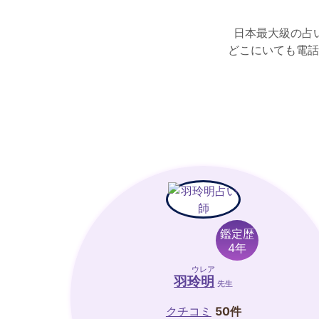
日本最大級の占
どこにいても電話
鑑定歴
4年
ウレア
羽玲明
先生
クチコミ
50件