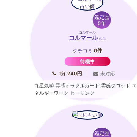
鑑定歴
5年
コルマール
コルマール
先生
クチコミ
0件
待機中
1分
240円
未対応
九星気学 霊感オラクルカード 霊感タロット エ
ネルギーワーク ヒーリング
鑑定歴