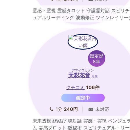
霊感・霊視 霊感タロット 守護霊対話 スピリチ
ュアルリーディング 波動修正 ツインレイリー
ィング
鑑定歴
8年
アマイロカノン
天彩花音
先生
クチコミ
106件
鑑定中
1分
240円
未対応
未来透視 縁結び 魂対話 霊感・霊視 ペンジュ
ム 霊感タロット 数秘術 スピリチュアル・リー