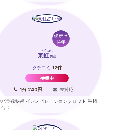
鑑定歴
14年
トウコウ
東虹
先生
クチコミ
12件
待機中
1分
240円
未対応
カバラ数秘術 インスピレーションタロット 手相
方位学