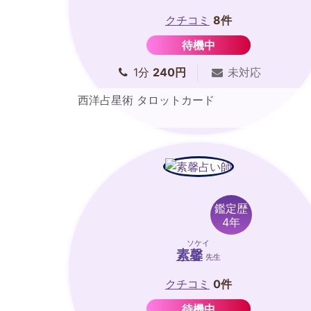
クチコミ
8件
待機中
1分
240円
未対応
西洋占星術 タロットカード
鑑定歴
4年
ソケイ
素馨
先生
クチコミ
0件
待機中