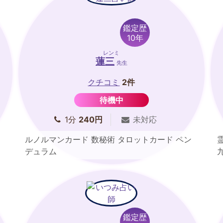
鑑定歴
10年
レンミ
蓮三
先生
クチコミ
2件
待機中
1分
240円
未対応
ルノルマンカード 数秘術 タロットカード ペン
デュラム
鑑定歴