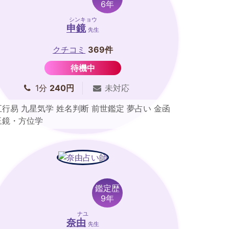
6年
シンキョウ
申鏡
先生
クチコミ
369件
待機中
1分
240円
未対応
五行易 九星気学 姓名判断 前世鑑定 夢占い 金函
玉鏡・方位学
鑑定歴
9年
ナユ
奈由
先生