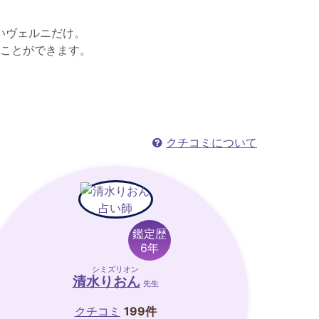
いヴェルニだけ。
ことができます。
クチコミについて
鑑定歴
6年
シミズリオン
清水りおん
先生
クチコミ
199件