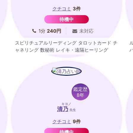
クチコミ
3件
待機中
1分
240円
未対応
スピリチュアルリーディング タロットカード チ
ャネリング 数秘術 レイキ・遠隔ヒーリング
鑑定歴
8年
キヨノ
清乃
先生
クチコミ
9件
待機中