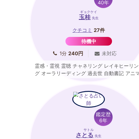
40年
ギョクケイ
玉桂
先生
クチコミ
27件
待機中
1分
240円
未対応
霊感・霊視 霊聴 チャネリング レイキヒーリン
グ オーラリーディング 過去世 自動書記 アニ
ルコミュニケーション
鑑定歴
6年
サトル
さとる
先生