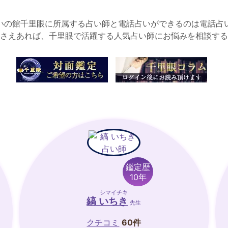
いの館千里眼に所属する占い師と電話占いができるのは電話占
さえあれば、千里眼で活躍する人気占い師にお悩みを相談する
鑑定歴
10年
シマイチキ
縞 いちき
先生
クチコミ
60件