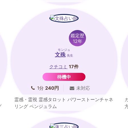
鑑定歴
12年
モンジュ
文殊
先生
クチコミ
17件
待機中
1分
240円
未対応
霊感・霊視 霊感タロット パワーストーンチャネ
グ
リング ペンジュラム