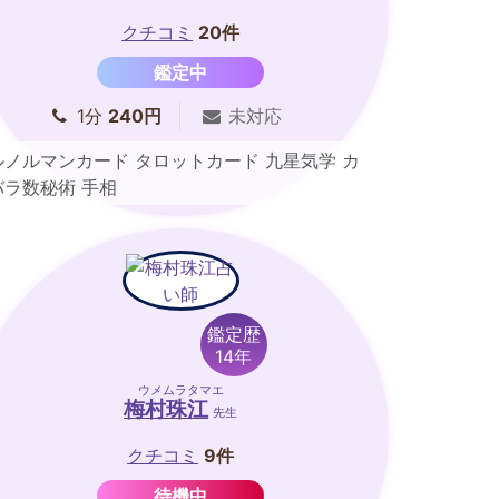
クチコミ
20件
鑑定中
1分
240円
未対応
ルノルマンカード タロットカード 九星気学 カ
バラ数秘術 手相
鑑定歴
14年
ウメムラタマエ
梅村珠江
先生
クチコミ
9件
待機中