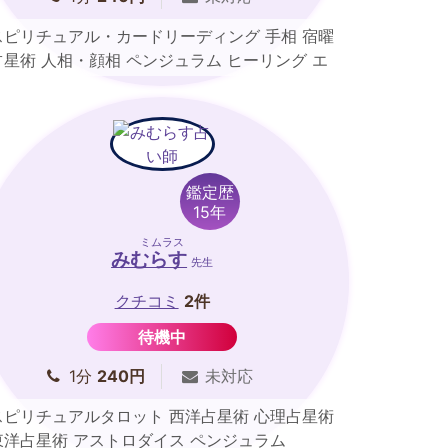
スピリチュアル・カードリーディング 手相 宿曜
占星術 人相・顔相 ペンジュラム ヒーリング エ
ネルギーワーク
鑑定歴
15年
ミムラス
みむらす
先生
クチコミ
2件
待機中
1分
240円
未対応
スピリチュアルタロット 西洋占星術 心理占星術
東洋占星術 アストロダイス ペンジュラム