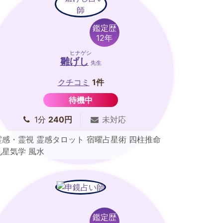
鑑定歴
12年
ヒナゲシ
雛げし
先生
クチコミ
1件
待機中
1分
240円
未対応
霊感・霊視 霊感タロット 宿曜占星術 四柱推命
九星気学 風水
鑑定歴