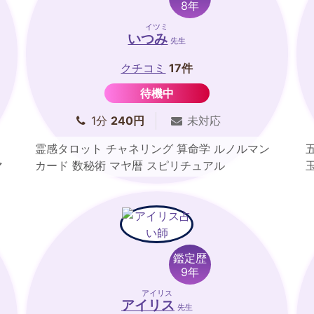
8年
イツミ
いつみ
先生
クチコミ
17件
待機中
1分
240円
未対応
霊感タロット チャネリング 算命学 ルノルマン
マ
カード 数秘術 マヤ暦 スピリチュアル
鑑定歴
9年
アイリス
アイリス
先生