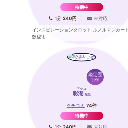
待機中
1分
240円
未対応
インスピレーションタロット ルノルマンカー
数秘術
鑑定歴
11年
アヤコ
彩湖
先生
クチコミ
74件
待機中
1分
240円
未対応