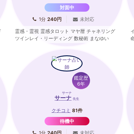
対面中
1分
240円
未対応
ド
霊感・霊視 霊感タロット マヤ暦 チャネリング
ツインレイ・リーディング 数秘術 まなゆい
鑑定歴
6年
サーナ
サーナ
先生
クチコミ
81件
待機中
1分
240円
未対応