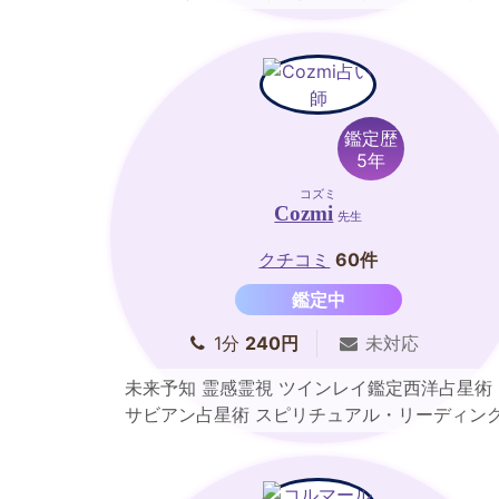
ディング
鑑定歴
5年
コズミ
Cozmi
先生
クチコミ
60件
鑑定中
1分
240円
未対応
未来予知 霊感霊視 ツインレイ鑑定西洋占星術
サビアン占星術 スピリチュアル・リーディン
ルノルマンカード