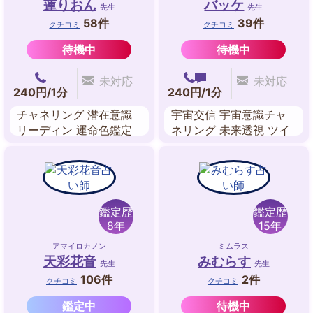
蓮りおん
バッケ
先生
先生
58件
39件
クチコミ
クチコミ
待機中
待機中
未対応
未対応
240円/1分
240円/1分
チャネリング 潜在意識
宇宙交信 宇宙意識チャ
リーディン 運命色鑑定
ネリング 未来透視 ツイ
チャクラ アニマルリー
ンレイ鑑定 霊感・霊視
ディング パワーストー
スピリチュアルリーディ
ンリーディング キネシ
ング 波動修正
オロジー
鑑定歴
鑑定歴
8年
15年
アマイロカノン
ミムラス
天彩花音
みむらす
先生
先生
106件
2件
クチコミ
クチコミ
鑑定中
待機中