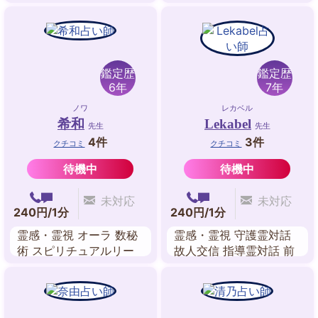
鑑定歴
鑑定歴
6年
7年
ノワ
レカベル
希和
Lekabel
先生
先生
4件
3件
クチコミ
クチコミ
待機中
待機中
未対応
未対応
240円/1分
240円/1分
霊感・霊視 オーラ 数秘
霊感・霊視 守護霊対話
術 スピリチュアルリー
故人交信 指導霊対話 前
ディング アカシックレ
世鑑定 霊聴 霊感タロッ
コードリーディング 送
ト チャネリング
念 チャクラ チャネリン
グ