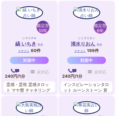
鑑定歴
鑑定歴
10年
6年
シマイチキ
シミズリオン
縞 いちき
清水りおん
先生
先生
60件
199件
クチコミ
クチコミ
対面中
対面中
未対応
未対応
240円/1分
240円/1分
霊感・霊視 霊感タロッ
インスピレーションタロ
ト マヤ暦 チャネリング
ット ルーンストーン 算
ツインレイ・リーディン
命学 ルノルマンカード
グ 数秘術 まなゆい
縁結び 縁切り 数秘術 オ
ーラリーディング