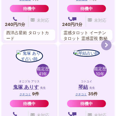
待機中
待機中
未対応
未対応
240円/1分
240円/1分
西洋占星術 タロットカ
霊感タロット イーチン
ード
タロット 霊感霊視 数秘
術 九星気学 西洋占星術
姓名判断 風水
鑑定歴
鑑定歴
41年
10年
オニヅカ アリス
コトユイ
鬼塚 ありす
琴結
先生
先生
9件
35件
クチコミ
クチコミ
待機中
待機中
未対応
未対応