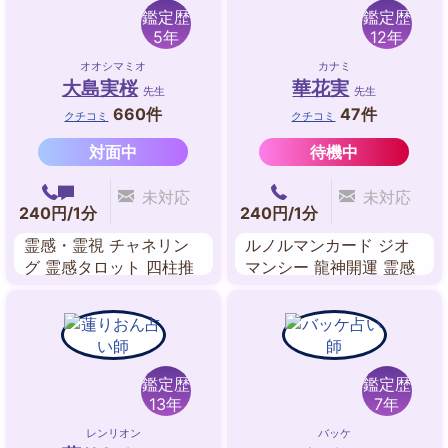
鑑定歴
鑑定歴
5年
12年
オオシマミオ
カナミ
大島実桜
華花実
先生
先生
660件
47件
クチコミ
クチコミ
対面中
待機中
未対応
未対応
240円/1分
240円/1分
霊感・霊視 チャネリン
ルノルマンカード ジオ
グ 霊感タロット 四柱推
マンシー 龍神開運 霊感
命 数理占術 九星気学 禅
前世鑑定 数秘術 西洋占
タロット
星術 東洋占星術
鑑定歴
鑑定歴
13年
7年
レンリオン
バッケ