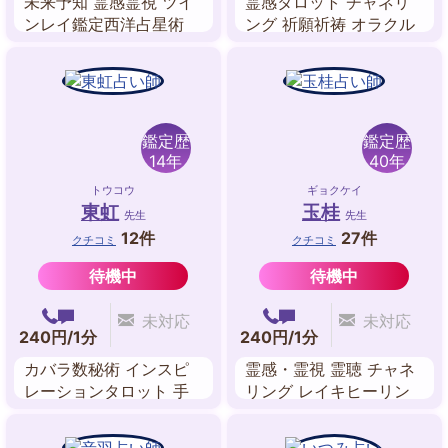
未来予知 霊感霊視 ツイ
霊感タロット チャネリ
ンレイ鑑定西洋占星術
ング 祈願祈祷 オラクル
サビアン占星術 スピリ
リーディング スピリチ
チュアル・リーディング
ュアル・リーディング
ルノルマンカード
エネルギーワーク 遠隔
ヒーリング ペンデュラ
ム
鑑定歴
鑑定歴
14年
40年
トウコウ
ギョクケイ
東虹
玉桂
先生
先生
12件
27件
クチコミ
クチコミ
待機中
待機中
未対応
未対応
240円/1分
240円/1分
カバラ数秘術 インスピ
霊感・霊視 霊聴 チャネ
レーションタロット 手
リング レイキヒーリン
相 方位学
グ オーラリーディング
過去世 自動書記 アニマ