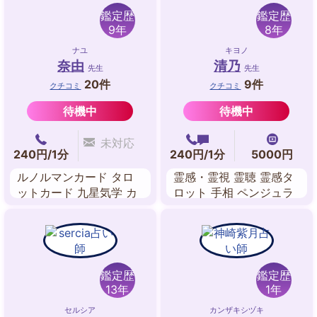
鑑定歴
鑑定歴
9年
8年
ナユ
キヨノ
奈由
清乃
先生
先生
20件
9件
クチコミ
クチコミ
待機中
待機中
未対応
240円/1分
240円/1分
5000円
ルノルマンカード タロ
霊感・霊視 霊聴 霊感タ
ットカード 九星気学 カ
ロット 手相 ペンジュラ
バラ数秘術 手相
ム
鑑定歴
鑑定歴
13年
1年
セルシア
カンザキシヅキ