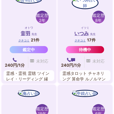
ルコミュニケーション
鑑定歴
鑑定歴
2年
8年
オトワ
イツミ
音羽
いつみ
先生
先生
21件
17件
クチコミ
クチコミ
鑑定中
待機中
未対応
未対応
240円/1分
240円/1分
霊感・霊視 霊聴 ツイン
霊感タロット チャネリ
レイ・リーディング 縁
ング 算命学 ルノルマン
結びヒーリング 透視 前
カード 数秘術 マヤ暦 ス
世鑑定 アカシックレコ
ピリチュアル
ード・リーディング 守
護霊対話
鑑定歴
鑑定歴
18年
6年