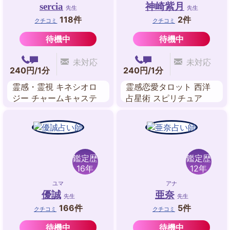
sercia
神崎紫月
先生
先生
118件
2件
クチコミ
クチコミ
待機中
待機中
未対応
未対応
240円/1分
240円/1分
霊感・霊視 キネシオロ
霊感恋愛タロット 西洋
ジー チャームキャステ
占星術 スピリチュア
ィング ツインレイ・リ
ル・リーディング 気功
ーディング 縁結びヒー
リング 波動修正 未来予
想 霊感タロット
鑑定歴
鑑定歴
16年
12年
ユマ
アナ
優誠
亜奈
先生
先生
166件
5件
クチコミ
クチコミ
待機中
待機中