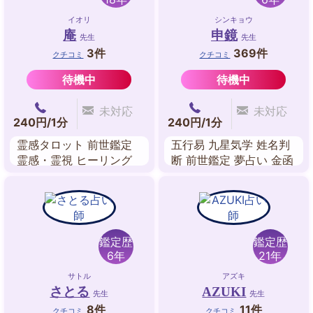
イオリ
シンキョウ
庵
申鏡
先生
先生
3件
369件
クチコミ
クチコミ
待機中
待機中
未対応
未対応
240円/1分
240円/1分
霊感タロット 前世鑑定
五行易 九星気学 姓名判
霊感・霊視 ヒーリング
断 前世鑑定 夢占い 金函
アチューメント式ヒーリ
玉鏡・方位学
ング 龍体文字音霊占い
ペンデュラム ダウジン
グ
鑑定歴
鑑定歴
6年
21年
サトル
アズキ
さとる
AZUKI
先生
先生
8件
11件
クチコミ
クチコミ