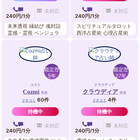
未対応
未対応
240円/1分
240円/1分
未来透視 縁結び 魂対話
スピリチュアルタロット
霊感・霊視 ペンジュラ
西洋占星術 心理占星術
ム 霊感タロット 数秘術
東洋占星術 アストロダ
スピリチュアル・リーデ
イス ペンジュラム
ィング
鑑定歴
鑑定歴
5年
27年
コズミ
クラウディア
Cozmi
クラウディア
先生
先生
60件
4件
クチコミ
クチコミ
待機中
待機中
未対応
未対応
240円/1分
240円/1分