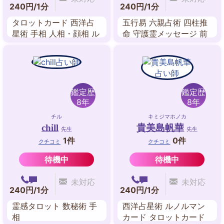
240円/1分
240円/1分
タロットカード 西洋占
五行易 六親占術 四柱推
星術 手相 人相・顔相 ル
命 守護霊メッセージ 前
ーン文字 周易 姓名判断
世 故人交信 家相 オーラ
鑑定歴
鑑定歴
8年
8年
チル
キミジマホノカ
chill
貴美島帆華
先生
先生
1件
0件
クチコミ
クチコミ
待機中
待機中
未対応
未対応
240円/1分
240円/1分
霊感タロット 数秘術 手
西洋占星術 ルノルマン
相
カード タロットカード