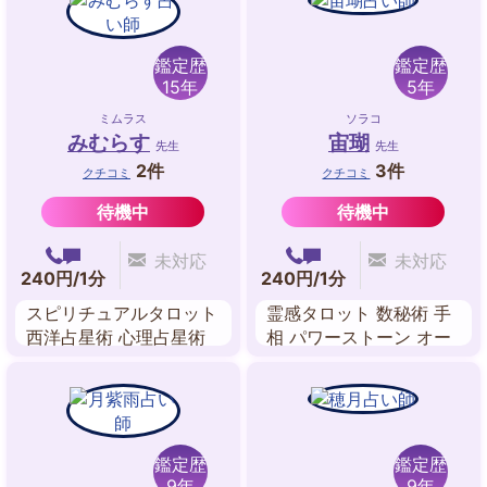
ネルギーワーク
鑑定歴
鑑定歴
15年
5年
ミムラス
ソラコ
みむらす
宙瑚
先生
先生
2件
3件
クチコミ
クチコミ
待機中
待機中
未対応
未対応
240円/1分
240円/1分
スピリチュアルタロット
霊感タロット 数秘術 手
西洋占星術 心理占星術
相 パワーストーン オー
東洋占星術 アストロダ
ラ 姓名判断 チャネリン
イス ペンジュラム
グ
鑑定歴
鑑定歴
9年
9年