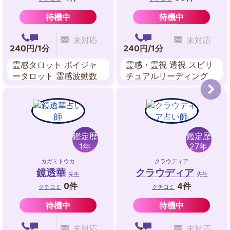
待機中
待機中
未対応
未対応
240円/1分
240円/1分
霊感タロット ボイジャ
霊感・霊視 透視 スピリ
ータロット 霊感波動数
チュアルリーディング
波動修正 神聖幾何学 エ
アカシックレコードリー
ネルギーレクチャー ソ
ディング ブロック解除
ウル・スピリチュアルリ
前世鑑定 波動修正
ーディング
鑑定歴
鑑定歴
1年
27年
カガミトウカ
クラウディア
鏡透華
クラウディア
先生
先生
0件
4件
クチコミ
クチコミ
待機中
待機中
未対応
未対応