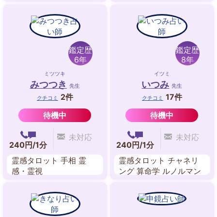
リーディング オーラ ヒ
ーリング 数秘学 占星術
鑑定歴
鑑定歴
6年
8年
ミツツキ
イツミ
みつつき
いつみ
先生
先生
2件
17件
クチコミ
クチコミ
待機中
待機中
未対応
未対応
240円/1分
240円/1分
霊感タロット 手相 霊
霊感タロット チャネリ
感・霊視
ング 算命学 ルノルマン
カード 数秘術 マヤ暦 ス
ピリチュアル