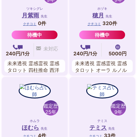
ツキシグレ
ホヅキ
月紫雨
穂月
先生
先生
0件
320件
クチコミ
クチコミ
待機中
待機中
未対応
240円/1分
240円/1分
5000円
未来透視 霊感霊視 霊感
未来透視 霊感霊視 霊感
タロット 四柱推命 西洋
タロット オーラ ルノル
占星術 数秘術 姓名判断
マンカード 数秘術 ペン
ジュラム エネルギーワ
ーク
鑑定歴
鑑定歴
25年
9年
ホムラ
テミス
ほむら
テミス
先生
先生
4件
33件
クチコミ
クチコミ