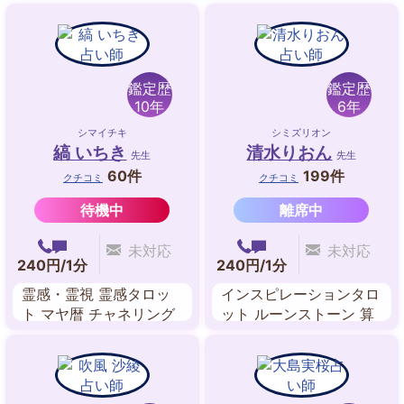
鑑定歴
鑑定歴
10年
6年
シマイチキ
シミズリオン
縞 いちき
清水りおん
先生
先生
60件
199件
クチコミ
クチコミ
待機中
離席中
未対応
未対応
240円/1分
240円/1分
霊感・霊視 霊感タロッ
インスピレーションタロ
ト マヤ暦 チャネリング
ット ルーンストーン 算
ツインレイ・リーディン
命学 ルノルマンカード
グ 数秘術 まなゆい
縁結び 縁切り 数秘術 オ
ーラリーディング