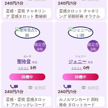
240円/1分
240円/1分
霊感・霊視 チャネリン
霊感タロット チャネリ
グ 霊感タロット 数秘術
ング 祈願祈祷 オラクル
ツインレイ鑑定
リーディング スピリチ
ュアル・リーディング
エネルギーワーク 遠隔
ヒーリング ペンデュラ
ム
鑑定歴
鑑定歴
9年
3年
セレネ
ジェニー
聖玲音
ジェニー
先生
先生
3件
0件
クチコミ
クチコミ
待機中
待機中
未対応
未対応
240円/1分
240円/1分
霊感・霊視 霊感タロッ
ルノルマンカード 四柱
ト アカシックレコード
推命 タロットカード