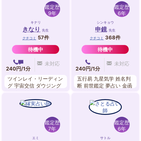
鑑定歴
鑑定歴
9年
6年
キナリ
シンキョウ
きなり
申鏡
先生
先生
57件
368件
クチコミ
クチコミ
待機中
待機中
未対応
未対応
240円/1分
240円/1分
ツインレイ・リーディン
五行易 九星気学 姓名判
グ 宇宙交信 ダウジング
断 前世鑑定 夢占い 金函
スピリチュアル・リーデ
玉鏡・方位学
ィング チャネリング 西
洋占星術 数秘術
鑑定歴
鑑定歴
7年
6年
エミ
サトル