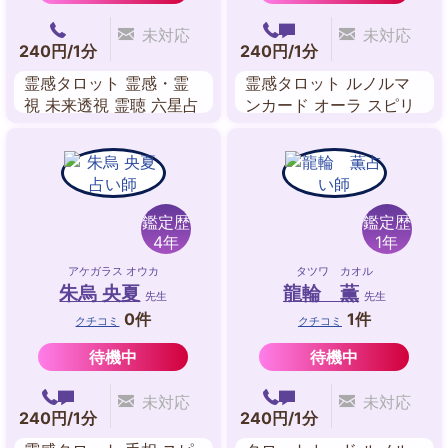
未対応
未対応
240円/1分
240円/1分
霊感タロット 霊感・霊
霊感タロット ルノルマ
視 未来透視 霊聴 六星占
ンカード オーラ スピリ
術
チュアルヒーリング チ
ャネリング
鑑定歴
鑑定歴
4年
1年
アケガラス オウカ
タツワ カオル
朱烏 央夏
龍輪 薫
先生
先生
0件
1件
クチコミ
クチコミ
待機中
待機中
未対応
未対応
240円/1分
240円/1分