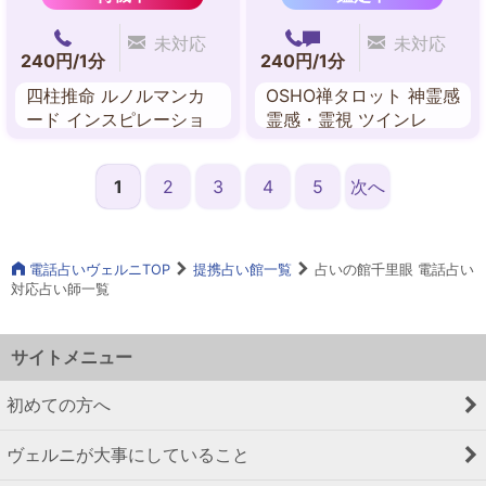
未対応
未対応
240円/1分
240円/1分
四柱推命 ルノルマンカ
OSHO禅タロット 神霊感
ード インスピレーショ
霊感・霊視 ツインレ
ンカード イーチンタロ
イ・リーディング チャ
ット
ネリング 西洋占星術 前
1
2
3
4
5
次へ
世鑑定 ペンジュラム
電話占いヴェルニTOP
提携占い館一覧
占いの館千里眼 電話占い
対応占い師一覧
サイトメニュー
初めての方へ
ヴェルニが大事にしていること