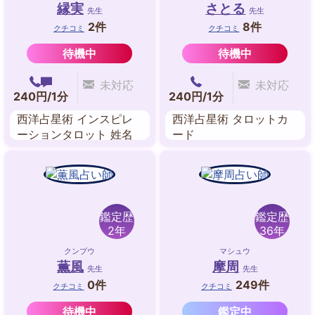
縁実
さとる
先生
先生
2件
8件
クチコミ
クチコミ
待機中
待機中
未対応
未対応
240円/1分
240円/1分
西洋占星術 インスピレ
西洋占星術 タロットカ
ーションタロット 姓名
ード
判断 アストロダイス
鑑定歴
鑑定歴
2年
36年
クンプウ
マシュウ
薫風
摩周
先生
先生
0件
249件
クチコミ
クチコミ
待機中
鑑定中