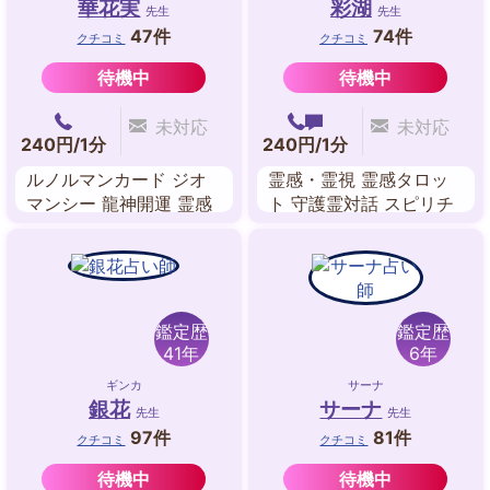
華花実
彩湖
先生
先生
47件
74件
クチコミ
クチコミ
待機中
待機中
未対応
未対応
240円/1分
240円/1分
ルノルマンカード ジオ
霊感・霊視 霊感タロッ
マンシー 龍神開運 霊感
ト 守護霊対話 スピリチ
前世鑑定 数秘術 西洋占
ュアルリーディング 波
星術 東洋占星術
動修正 ツインレイリー
ディング
鑑定歴
鑑定歴
41年
6年
ギンカ
サーナ
銀花
サーナ
先生
先生
97件
81件
クチコミ
クチコミ
待機中
待機中