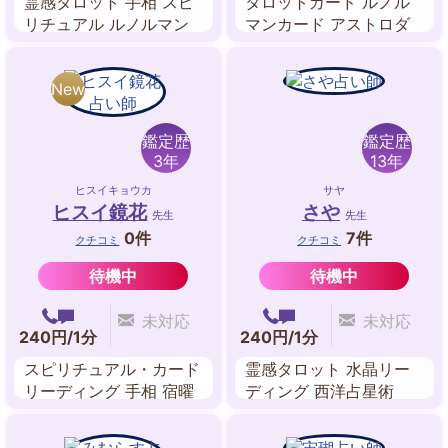
霊感タロット 手相 スピ
タロットカード ルノル
リチュアル ルノルマン
マンカード アストロダ
カード ペンジュラム 四
イス 九星気学 四柱推命
柱推命 奇門遁甲開運術
姓名判断
New
鑑定歴
鑑定歴
3年
13年
ヒスイキョウカ
サヤ
ヒスイ鏡花
さや
先生
先生
0件
7件
クチコミ
クチコミ
待機中
待機中
未対応
未対応
240円/1分
240円/1分
スピリチュアル・カード
霊感タロット 水晶リー
リーディング 手相 宿曜
ディング 西洋占星術
占星術 人相・顔相 ペン
ジュラム ヒーリング エ