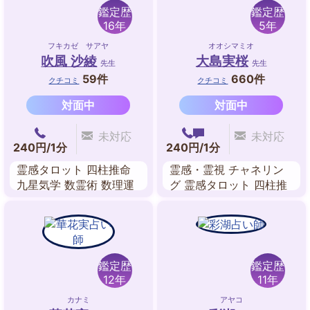
鑑定歴
鑑定歴
16年
5年
フキカゼ サアヤ
オオシマミオ
吹風 沙綾
大島実桜
先生
先生
59件
660件
クチコミ
クチコミ
対面中
対面中
未対応
未対応
240円/1分
240円/1分
霊感タロット 四柱推命
霊感・霊視 チャネリン
九星気学 数霊術 数理運
グ 霊感タロット 四柱推
命学 姓名判断 宿曜術
命 数理占術 九星気学 禅
タロット
鑑定歴
鑑定歴
12年
11年
カナミ
アヤコ