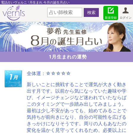
電話占いヴェルニ 1月生まれ 今月の誕生月占い
新規登録
ログイン
1月生まれの運勢
全体運：☆☆☆☆☆
新しいことに挑戦することで運気が大きく動き
出す月です。以前から気になっていた趣味や学
び、イメージチェンジなど迷われていたならば
このタイミングで一歩踏み出してみましょう。
最初は少し不安があっても、始めてみることで
気持ちが前向きになり、自分の可能性を広げる
きっかけになりそうです。周りの人もあなたの
変化を温かく見守ってくれるため、必要以上に