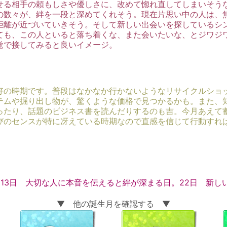
せる相手の頼もしさや優しさに、改めて惚れ直してしまいそう
の数々が、絆を一段と深めてくれそう。現在片思い中の人は、
距離が近づいていきそう。そして新しい出会いを探しているシ
ても、この人といると落ち着くな、また会いたいな、とジワジ
覚で接してみると良いイメージ。
好の時期です。普段はなかなか行かないようなリサイクルショ
テムや掘り出し物が、驚くような価格で見つかるかも。また、
ったり、話題のビジネス書を読んだりするのも吉。今月あえて
びのセンスが特に冴えている時期なので直感を信じて行動すれ
13日 大切な人に本音を伝えると絆が深まる日。22日 新し
▼ 他の誕生月を確認する ▼