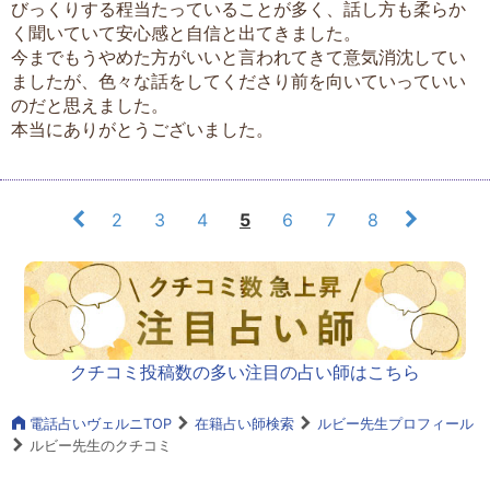
びっくりする程当たっていることが多く、話し方も柔らか
く聞いていて安心感と自信と出てきました。
今までもうやめた方がいいと言われてきて意気消沈してい
ましたが、色々な話をしてくださり前を向いていっていい
のだと思えました。
本当にありがとうございました。
2
3
4
5
6
7
8
クチコミ投稿数の多い注目の占い師はこちら
電話占いヴェルニTOP
在籍占い師検索
ルビー先生プロフィール
ルビー先生のクチコミ