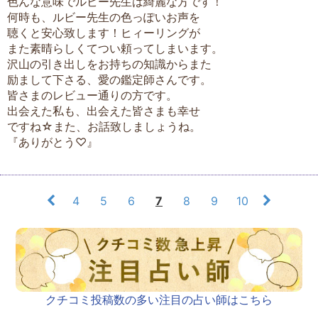
色んな意味でルビー先生は綺麗な方です！
何時も、ルビー先生の色っぽいお声を
聴くと安心致します！ヒィーリングが
また素晴らしくてつい頼ってしまいます。
沢山の引き出しをお持ちの知識からまた
励まして下さる、愛の鑑定師さんです。
皆さまのレビュー通りの方です。
出会えた私も、出会えた皆さまも幸せ
ですね☆また、お話致しましょうね。
『ありがとう♡』
4
5
6
7
8
9
10
クチコミ投稿数の多い注目の占い師はこちら