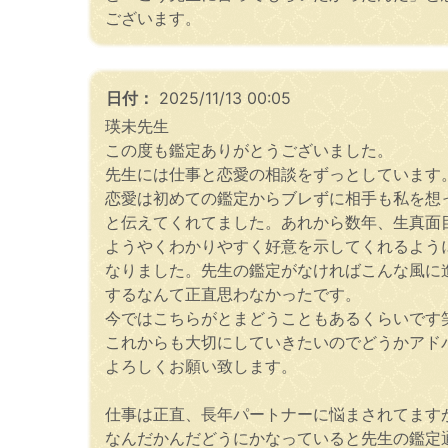
ございます。
日付：
2025/11/13 00:05
瑛未先生
この度も鑑定ありがとうございました。
先生には仕事と恋愛の相談をずっとしています
恋愛は初めての鑑定からブレずに相手も私を想
と伝えてくれてました。あれから数年、生真面
ようやくわかりやすく好意を示してくれるよう
なりました。先生の鑑定がなければこんな風に
するなんて正直思わなかったです。
今ではこちらがとまどうこともあるくらいです
これからも大切にしていきたいのでどうかアド
よろしくお願い致します。
仕事は正直、長年パートナーに悩まされてます
なんだかんだどうにかなっていると先生の鑑定