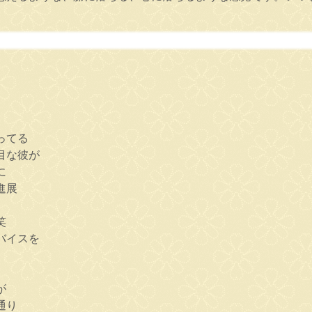
。
ってる
目な彼が
に
進展
笑
バイスを
が
通り