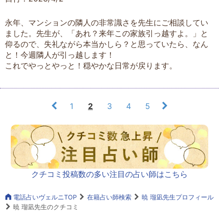
永年、マンションの隣人の非常識さを先生にご相談してい
ました。先生が、「あれ？来年この家族引っ越すよ。」と
仰るので、失礼ながら本当かしら？と思っていたら、なん
と！今週隣人が引っ越します！
これでやっとやっと！穏やかな日常が戻ります。
1
2
3
4
5
クチコミ投稿数の多い注目の占い師はこちら
電話占いヴェルニTOP
在籍占い師検索
暁 瑠凪先生プロフィール
暁 瑠凪先生のクチコミ