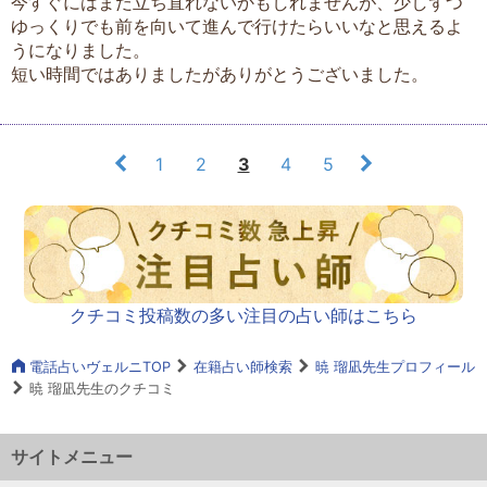
今すぐにはまだ立ち直れないかもしれませんが、少しずつ
ゆっくりでも前を向いて進んで行けたらいいなと思えるよ
うになりました。
短い時間ではありましたがありがとうございました。
1
2
3
4
5
クチコミ投稿数の多い注目の占い師はこちら
電話占いヴェルニTOP
在籍占い師検索
暁 瑠凪先生プロフィール
暁 瑠凪先生のクチコミ
サイトメニュー