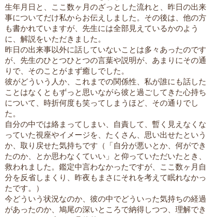
生年月日と、ここ数ヶ月のざっとした流れと、昨日の出来
事についてだけ私からお伝えしました。その後は、他の方
も書かれていますが、先生には全部見えているかのよう
に、解説をいただきました。
昨日の出来事以外に話していないことは多々あったのです
が、先生のひとつひとつの言葉や説明が、あまりにその通
りで、そのことがまず癒しでした。
彼がどういう人か、これまでの関係性、私が誰にも話した
ことはなくともずっと思いながら彼と過ごしてきた心持ち
について、時折何度も笑ってしまうほど、その通りでし
た。
自分の中では絡まってしまい、自責して、暫く見えなくな
っていた視座やイメージを、たくさん、思い出せたという
か、取り戻せた気持ちです（「自分が悪いとか、何ができ
たのか、とか思わなくていい」と仰っていただいたとき、
救われました。鑑定中言わなかったですが、ここ数ヶ月自
分を反省しまくり、昨夜もまさにそれを考えて眠れなかっ
たです。）
今どういう状況なのか、彼の中でどういった気持ちの経過
があったのか、鳩尾の深いところで納得しつつ、理解でき