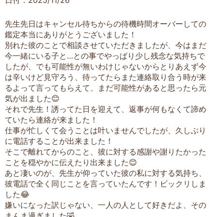
日付：2025/11/26
先生先日はキャンセル待ちからの待機時間オーバーしての
鑑定本当にありがとうございました！
別れた彼のことで相談させていただきましたが、今はまだ
今一緒にいる子と…との事でやっぱり少し残念な気持ちで
したが、でも可能性が無いわけじゃないからとりあえず今
は辛いけど見守ろう、待ってたらまた連絡取り合う時が来
るよって言ってもらえて、まだ可能性があると思ったら元
気が出ました😊
それで先生！誘ってた日を迎えて、返事が何もなくて諦め
ていたら連絡が来ました！
仕事が忙しくて会うことは叶いませんでしたが、久しぶり
に電話することが出来ました！
そこで離れてからのこと、彼に対する感謝や謝りたかった
ことを穏やかに伝えたり出来ました😊
あと凄いのが、先生が仰っていた彼の私に対する気持ち、
彼電話で全く同じことを言っていたんです！ビックリしま
した😂
嫌いになった訳じゃない、一人の人として好きだよ、その
まんま過ぎました🤣