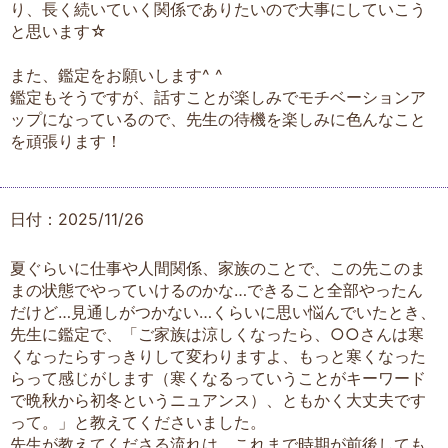
り、長く続いていく関係でありたいので大事にしていこう
と思います☆
また、鑑定をお願いします^ ^
鑑定もそうですが、話すことが楽しみでモチベーションア
ップになっているので、先生の待機を楽しみに色んなこと
を頑張ります！
日付：2025/11/26
夏ぐらいに仕事や人間関係、家族のことで、この先このま
まの状態でやっていけるのかな…できること全部やったん
だけど…見通しがつかない…くらいに思い悩んでいたとき、
先生に鑑定で、「ご家族は涼しくなったら、○○さんは寒
くなったらすっきりして変わりますよ、もっと寒くなった
らって感じがします（寒くなるっていうことがキーワード
で晩秋から初冬というニュアンス）、ともかく大丈夫です
って。」と教えてくださいました。
先生が教えてくださる流れは、これまで時期が前後しても