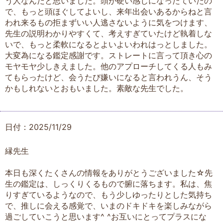
う人なんだと思いました。頭が硬い感じになったていたの
で、もっと頭ほぐしてよいし、来年出会いあるからねと言
われ来るもの拒まずいい人逃さないように気をつけます、
先生の説明わかりやすくて、考えすぎていたけど執着しな
いで、もっと柔軟になるとよいよいわれはっとしました。
大変為になる鑑定感謝です。ストレートに言って頂き心の
モヤモヤ少しきえました。他のアプローチしてくる人もみ
てもらったけど、会うたび嫌いになると言われうん、そう
かもしれないとおもいました。素敵な先生でした。
日付：2025/11/29
縁先生
本日も深くたくさんの情報をありがとうございました☆先
生の鑑定は、しっくりくるもので腑に落ちます。私は、焦
りすぎているようなので、もう少しゆったりとした気持ち
で、推しに会える感覚で、いまのドキドキを楽しみながら
過ごしていこうと思います^ ^お互いにとってプラスにな