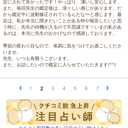
定に入れて良かったです！やっぱり、凄いし安心します。
また、毎回先生の鑑定後は、清々しい感じがあります。だ
から鑑定中に波動修正されているんだな〜と感じます。最
近は、私が本当に聞きたいことがある時や報告したいと思
う時に、先生の待機が入るので不思議です！いまの私があ
るのは、本当に先生のおかげなので感謝しております。
季節の変わり目なので、体調に気をつけてお過ごしくださ
いませ。
先生、いつも有難うございます。
また、お話したいので鑑定に入らせていただきます(^^)
1
2
3
4
5
6
7
クチコミ投稿数の多い注目の占い師はこちら