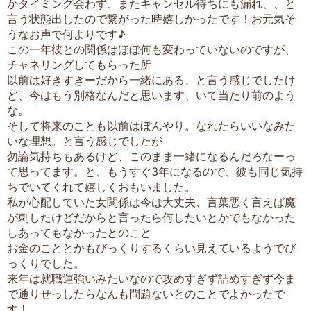
かタイミング会わず、またキャンセル待ちにも漏れ、、と
言う状態出したので繋がった時嬉しかったです！お元気そ
うなお声で何よりです♪
この一年彼との関係はほぼ何も変わっていないのですが、
チャネリングしてもらった所
以前は好きすきーだから一緒にある、と言う感じでしたけ
ど、今はもう別格なんだと思います、いて当たり前のよう
な。
そして将来のことも以前はぼんやり。なれたらいいなみた
いな理想。と言う感じでしたが
勿論気持ちもあるけど、このまま一緒になるんだろなーっ
て思ってます。と、もうすぐ3年になるので、彼も同じ気持
ちでいてくれて嬉しくおもいました。
私が心配していた女関係は今は大丈夫、言葉悪く言えば魔
が刺したけどだからと言ったら何したいとかでもなかった
しあってもなかったとのこと
お金のこととかもびっくりするくらい見えているようでび
っくりでした。
来年は就職運強いみたいなので攻めすぎず詰めすぎず今ま
で通りせっしたらなんも問題ないとのことでよかったで
す！