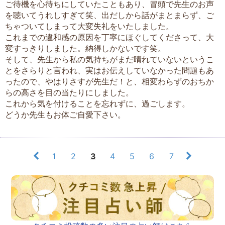
ご待機を心待ちにしていたこともあり、冒頭で先生のお声
を聴いてうれしすぎて笑、出だしから話がまとまらず、ご
ちゃついてしまって大変失礼をいたしました。
これまでの違和感の原因を丁寧にほぐしてくださって、大
変すっきりしました。納得しかないです笑。
そして、先生から私の気持ちがまだ晴れていないというこ
とをさらりと言われ、実はお伝えしていなかった問題もあ
ったので、やはりさすが先生だ！と、相変わらずのおちか
らの高さを目の当たりにしました。
これから気を付けることを忘れずに、過ごします。
どうか先生もお体ご自愛下さい。
1
2
3
4
5
6
7