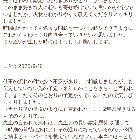
先日は初めて鑑定いただきありがとうございました。
このまま好きな人に想いを寄せ続けていて良いのか悩んで
いましたが、現状をわかりやすく教えてくださりスッキリ
しました。
時間はかかっても色々な問題を一つずつ解決できるように
これからもゆっくり向き合っていきたいと思いました。
また迷いが生じた時にはよろしくお願いします。
日付：2025/9/10
仕事の流れの件で少々不安があり、ご相談しましたが、お
伝えしていない先の予定（来年）のことをさらっと言われ
て、まったくそのとおりの予定がすでにあったので笑、び
っくりしました。
（当たり前の前提のように）言われた、ここ2年の浮き沈み
もそのとおりで…。
先生の言われる流れは、先生との長い鑑定歴笑 を通して
（時期の前後はあれど）その通りになっているので、今回
も結果とアドバイスを教えていただいて、本当にほっとし