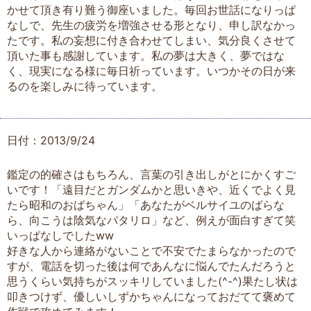
かせて頂き有り難う御座いました。毎回お世話になりっぱ
なしで、先生の疲労を増強させる形となり、申し訳なかっ
たです。私の妄想に付き合わせてしまい、気分良くさせて
頂いた事も感謝しています。私の夢は大きく、夢ではな
く、現実になる様に毎日祈っています。いつかその日が来
るのを楽しみに待っています。
日付：2013/9/24
鑑定の的確さはもちろん、言葉の引き出しがとにかくすご
いです！「遠目だとガンダムかと思いきや、近くでよく見
たら昭和のおばちゃん」「あなたがベルサイユのばらな
ら、向こうは陰気なパタリロ」など、例えが面白すぎて笑
いっぱなしでしたww
好きな人から連絡がないことで不安でたまらなかったので
すが、電話を切った後は何であんなに悩んでたんだろうと
思うくらい気持ちがスッキリしていました(^-^)果たし状は
叩きつけず、優しいしずかちゃんになっておだてて褒めて