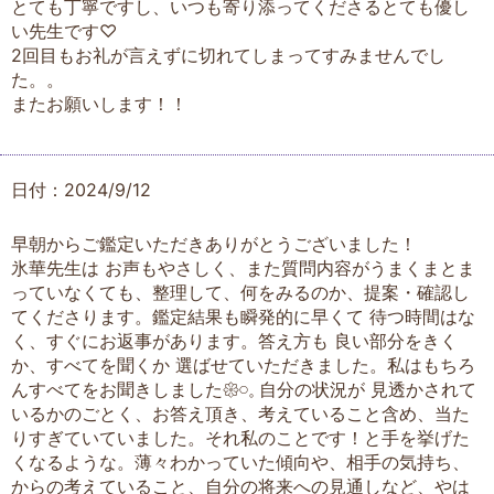
とても丁寧ですし、いつも寄り添ってくださるとても優し
い先生です♡
2回目もお礼が言えずに切れてしまってすみませんでし
た。。
またお願いします！！
日付：2024/9/12
早朝からご鑑定いただきありがとうございました！
氷華先生は お声もやさしく、また質問内容がうまくまとま
っていなくても、整理して、何をみるのか、提案・確認し
てくださります。鑑定結果も瞬発的に早くて 待つ時間はな
く、すぐにお返事があります。答え方も 良い部分をきく
か、すべてを聞くか 選ばせていただきました。私はもちろ
んすべてをお聞きしました𑁍𓏸𓈒 自分の状況が 見透かされて
いるかのごとく、お答え頂き、考えていること含め、当た
りすぎていていました。それ私のことです！と手を挙げた
くなるような。薄々わかっていた傾向や、相手の気持ち、
からの考えていること、自分の将来への見通しなど、やは